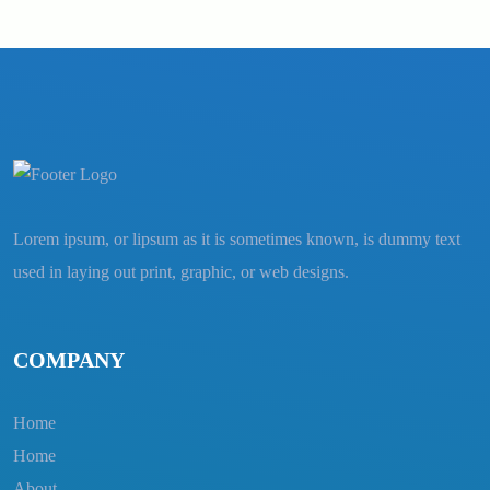
Lorem ipsum, or lipsum as it is sometimes known, is dummy text
used in laying out print, graphic, or web designs.
COMPANY
Home
Home
About