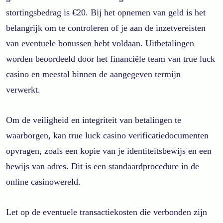
stortingsbedrag is €20. Bij het opnemen van geld is het
belangrijk om te controleren of je aan de inzetvereisten
van eventuele bonussen hebt voldaan. Uitbetalingen
worden beoordeeld door het financiële team van true luck
casino en meestal binnen de aangegeven termijn
verwerkt.
Om de veiligheid en integriteit van betalingen te
waarborgen, kan true luck casino verificatiedocumenten
opvragen, zoals een kopie van je identiteitsbewijs en een
bewijs van adres. Dit is een standaardprocedure in de
online casinowereld.
Let op de eventuele transactiekosten die verbonden zijn