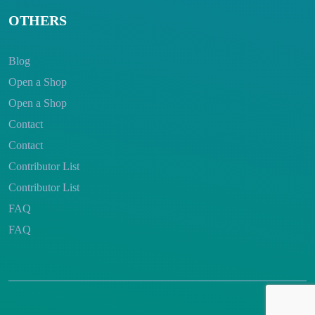
OTHERS
Blog
Open a Shop
Open a Shop
Contact
Contact
Contributor List
Contributor List
FAQ
FAQ