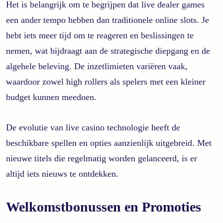
Het is belangrijk om te begrijpen dat live dealer games
een ander tempo hebben dan traditionele online slots. Je
hebt iets meer tijd om te reageren en beslissingen te
nemen, wat bijdraagt aan de strategische diepgang en de
algehele beleving. De inzetlimieten variëren vaak,
waardoor zowel high rollers als spelers met een kleiner
budget kunnen meedoen.
De evolutie van live casino technologie heeft de
beschikbare spellen en opties aanzienlijk uitgebreid. Met
nieuwe titels die regelmatig worden gelanceerd, is er
altijd iets nieuws te ontdekken.
Welkomstbonussen en Promoties