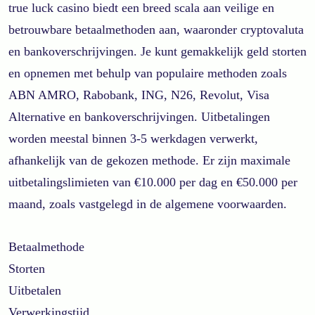
true luck casino biedt een breed scala aan veilige en
betrouwbare betaalmethoden aan, waaronder cryptovaluta
en bankoverschrijvingen. Je kunt gemakkelijk geld storten
en opnemen met behulp van populaire methoden zoals
ABN AMRO, Rabobank, ING, N26, Revolut, Visa
Alternative en bankoverschrijvingen. Uitbetalingen
worden meestal binnen 3-5 werkdagen verwerkt,
afhankelijk van de gekozen methode. Er zijn maximale
uitbetalingslimieten van €10.000 per dag en €50.000 per
maand, zoals vastgelegd in de algemene voorwaarden.
Betaalmethode
Storten
Uitbetalen
Verwerkingstijd