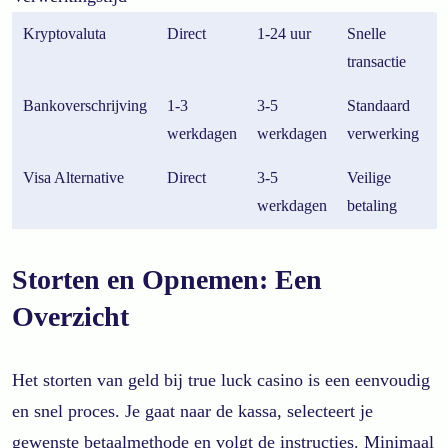
Kryptovaluta
Direct
1-24 uur
Snelle
transactie
Bankoverschrijving
1-3
3-5
Standaard
werkdagen
werkdagen
verwerking
Visa Alternative
Direct
3-5
Veilige
werkdagen
betaling
Storten en Opnemen: Een
Overzicht
Het storten van geld bij true luck casino is een eenvoudig
en snel proces. Je gaat naar de kassa, selecteert je
gewenste betaalmethode en volgt de instructies. Minimaal