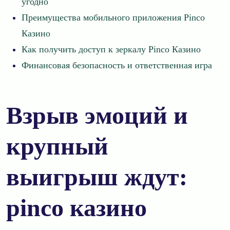
угодно
Преимущества мобильного приложения Pinco
Казино
Как получить доступ к зеркалу Pinco Казино
Финансовая безопасность и ответственная игра
Взрыв эмоций и
крупный
выигрыш ждут:
pinco казино