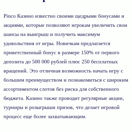
Pinco Казино известно своими щедрыми бонусами и
акциями, которые позволяют игрокам увеличить свои
шансы на выигрыш и получить максимум
удовольствия от игры. Новичкам предлагается
приветственный бонус в размере 150% от первого
депозита до 500 000 рублей плюс 250 бесплатных
вращений. Это отличная возможность начать игру с
большим преимуществом и познакомиться с широким
ассортиментом слотов без риска для собственного
бюджета. Казино также проводит регулярные акции,
турниры и розыгрыши призов, что делает игровой
процесс еще более захватывающим.