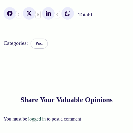
Total
0
0
0
0
Categories:
Post
Share Your Valuable Opinions
You must be
logged in
to post a comment