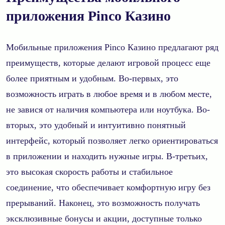
приложения Pinco Казино
Мобильные приложения Pinco Казино предлагают ряд
преимуществ, которые делают игровой процесс еще
более приятным и удобным. Во-первых, это
возможность играть в любое время и в любом месте,
не завися от наличия компьютера или ноутбука. Во-
вторых, это удобный и интуитивно понятный
интерфейс, который позволяет легко ориентироваться
в приложении и находить нужные игры. В-третьих,
это высокая скорость работы и стабильное
соединение, что обеспечивает комфортную игру без
прерываний. Наконец, это возможность получать
эксклюзивные бонусы и акции, доступные только