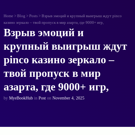
Home
>
Blog
>
Posts
>
Взрыв эмоций и крупный выигрыш ждут pinco
казино зеркало – твой пропуск в мир азарта, где 9000+ игр,
Взрыв эмоций и
крупный выигрыш ждут
pinco казино зеркало –
твой пропуск в мир
азарта, где 9000+ игр,
by
MyeBookHub
in
Post
on
November 4, 2025