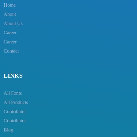
Home
About
About Us
Career
Career
Contact
LINKS
All Fonts
All Products
Contributor
Contributor
Blog