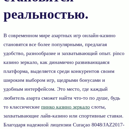
реальностью.
В современном мире азартных игр онлайн-казино
становятся все более популярными, предлагая
удобство, разнообразие и захватывающий опыт. pinco
казино зеркало, как динамично развивающаяся
платформа, выделяется среди конкурентов своим
широким выбором игр, щедрыми бонусами и
удобным интерфейсом. Это место, где каждый
любитель азарта сможет найти что-то по душе, будь
то классические
пинко казино зеркало
слоты,
захватывающие лайв-казино или спортивные ставки.
Благодаря надежной лицензии Curaçao 8048/JAZ2017-