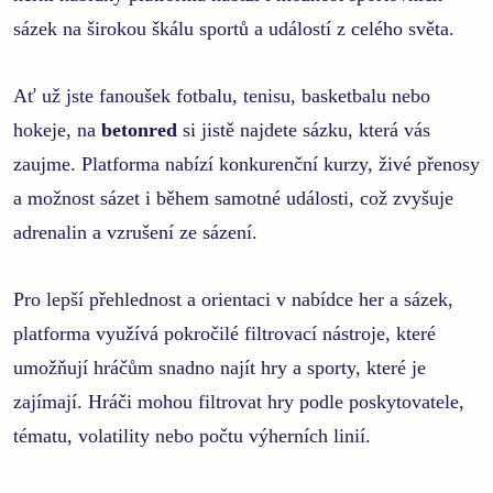
sázek na širokou škálu sportů a událostí z celého světa.
Ať už jste fanoušek fotbalu, tenisu, basketbalu nebo
hokeje, na
betonred
si jistě najdete sázku, která vás
zaujme. Platforma nabízí konkurenční kurzy, živé přenosy
a možnost sázet i během samotné události, což zvyšuje
adrenalin a vzrušení ze sázení.
Pro lepší přehlednost a orientaci v nabídce her a sázek,
platforma využívá pokročilé filtrovací nástroje, které
umožňují hráčům snadno najít hry a sporty, které je
zajímají. Hráči mohou filtrovat hry podle poskytovatele,
tématu, volatility nebo počtu výherních linií.