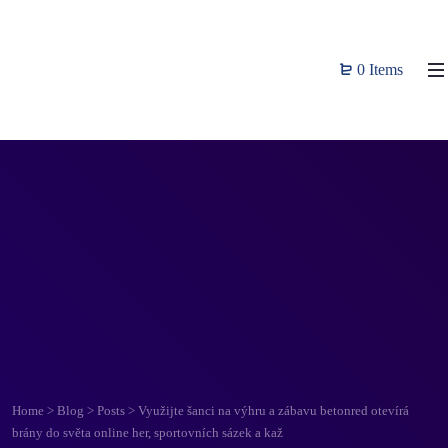
0 Items
Home
>
Blog
>
Posts
>
Využijte šanci na výhru a zábavu betonred otevírá
brány do světa online her, sportovních sázek a kaž