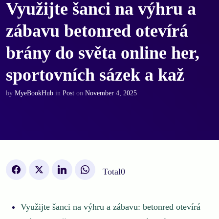
Využijte šanci na výhru a
zábavu betonred otevírá
brány do světa online her,
sportovních sázek a kaž
by
MyeBookHub
in
Post
on
November 4, 2025
Total
0
Využijte šanci na výhru a zábavu: betonred otevírá