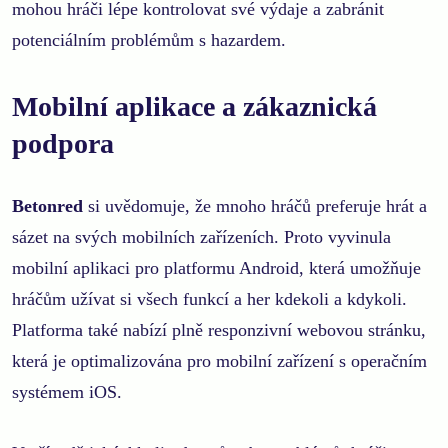
mohou hráči lépe kontrolovat své výdaje a zabránit
potenciálním problémům s hazardem.
Mobilní aplikace a zákaznická
podpora
Betonred
si uvědomuje, že mnoho hráčů preferuje hrát a
sázet na svých mobilních zařízeních. Proto vyvinula
mobilní aplikaci pro platformu Android, která umožňuje
hráčům užívat si všech funkcí a her kdekoli a kdykoli.
Platforma také nabízí plně responzivní webovou stránku,
která je optimalizována pro mobilní zařízení s operačním
systémem iOS.