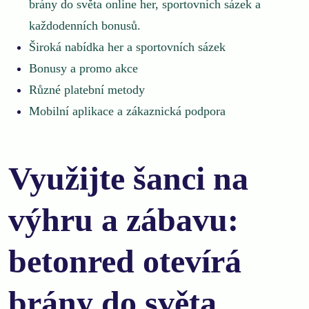
brány do světa online her, sportovních sázek a
každodenních bonusů.
Široká nabídka her a sportovních sázek
Bonusy a promo akce
Různé platební metody
Mobilní aplikace a zákaznická podpora
Využijte šanci na
výhru a zábavu:
betonred otevírá
brány do světa