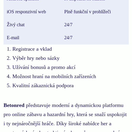
iOS responzivní web
Plně funkční v prohlížeči
Živý chat
24/7
E-mail
24/7
Registrace a vklad
Výběr hry nebo sázky
Užívání bonusů a promo akcí
Možnost hraní na mobilních zařízeních
Kvalitní zákaznická podpora
Betonred
představuje moderní a dynamickou platformu
pro online zábavu a hazardní hry, která se snaží uspokojit
i ty nejnáročnější hráče. Díky široké nabídce her a