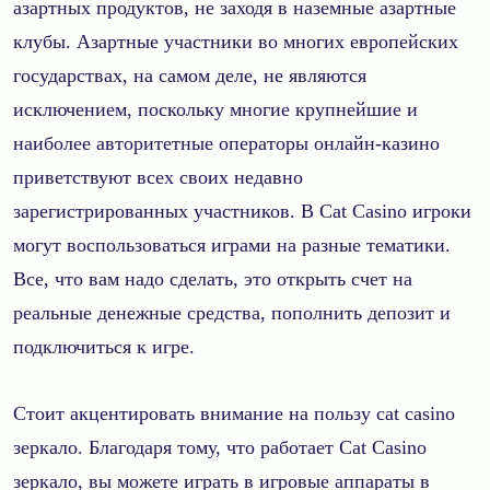
азартных продуктов, не заходя в наземные азартные
клубы. Азартные участники во многих европейских
государствах, на самом деле, не являются
исключением, поскольку многие крупнейшие и
наиболее авторитетные операторы онлайн-казино
приветствуют всех своих недавно
зарегистрированных участников. В Cat Casino игроки
могут воспользоваться играми на разные тематики.
Все, что вам надо сделать, это открыть счет на
реальные денежные средства, пополнить депозит и
подключиться к игре.
Стоит акцентировать внимание на пользу cat casino
зеркало. Благодаря тому, что работает Cat Casino
зеркало, вы можете играть в игровые аппараты в