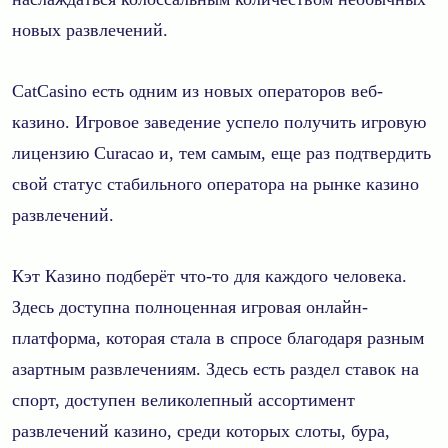
новых развлечений.
CatCasino есть одним из новых операторов веб-
казино. Игровое заведение успело получить игровую
лицензию Curacao и, тем самым, еще раз подтвердить
свой статус стабильного оператора на рынке казино
развлечений.
Кэт Казино подберёт что-то для каждого человека.
Здесь доступна полноценная игровая онлайн-
платформа, которая стала в спросе благодаря разным
азартным развлечениям. Здесь есть раздел ставок на
спорт, доступен великолепный ассортимент
развлечений казино, среди которых слоты, бура,