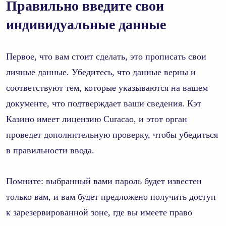
Правильно введите свои
индивидуальные данные
Первое, что вам стоит сделать, это прописать свои
личные данные. Убедитесь, что данные верны и
соответствуют тем, которые указываются на вашем
документе, что подтверждает ваши сведения. Кэт
Казино имеет лицензию Curacao, и этот орган
проведет дополнительную проверку, чтобы убедиться
в правильности ввода.
Помните: выбранный вами пароль будет известен
только вам, и вам будет предложено получить доступ
к зарезервированной зоне, где вы имеете право