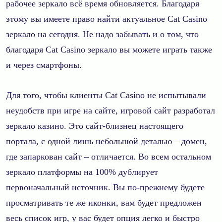
рабочее зеркало всё время обновляется. Благодаря
этому вы имеете право найти актуальное Cat Casino
зеркало на сегодня. Не надо забывать и о том, что
благодаря Cat Casino зеркало вы можете играть также
и через смартфоны.
Для того, чтобы клиенты Cat Casino не испытывали
неудобств при игре на сайте, игровой сайт разработал
зеркало казино. Это сайт-близнец настоящего
портала, с одной лишь небольшой деталью – домен,
где запаркован сайт – отличается. Во всем остальном
зеркало платформы на 100% дублирует
первоначальный источник. Вы по-прежнему будете
просматривать те же иконки, вам будет предложен
весь список игр, у вас будет опция легко и быстро