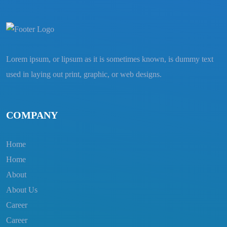
Lorem ipsum, or lipsum as it is sometimes known, is dummy text
used in laying out print, graphic, or web designs.
COMPANY
Home
Home
About
About Us
Career
Career