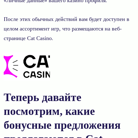
«Личные данные» вашего казино профиля.
После этих обычных действий вам будет доступен в
целом ассортимент игр, что размещаются на веб-
странице Cat Casino.
Теперь давайте
посмотрим, какие
бонусные предложения