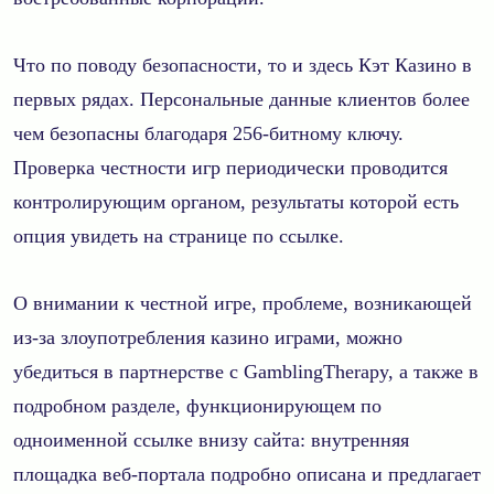
Что по поводу безопасности, то и здесь Кэт Казино в
первых рядах. Персональные данные клиентов более
чем безопасны благодаря 256-битному ключу.
Проверка честности игр периодически проводится
контролирующим органом, результаты которой есть
опция увидеть на странице по ссылке.
О внимании к честной игре, проблеме, возникающей
из-за злоупотребления казино играми, можно
убедиться в партнерстве с GamblingTherapy, а также в
подробном разделе, функционирующем по
одноименной ссылке внизу сайта: внутренняя
площадка веб-портала подробно описана и предлагает