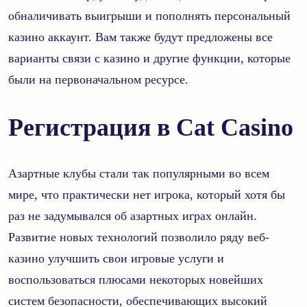
обналичивать выигрыши и пополнять персональный
казино аккаунт. Вам также будут предложены все
варианты связи с казино и другие функции, которые
были на первоначальном ресурсе.
Регистрация в Cat Casino
Азартные клубы стали так популярными во всем
мире, что практически нет игрока, который хотя бы
раз не задумывался об азартных играх онлайн.
Развитие новых технологий позволило ряду веб-
казино улучшить свои игровые услуги и
воспользоваться плюсами некоторых новейших
систем безопасности, обеспечивающих высокий