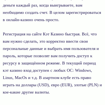
деньги каждый раз, когда выигрываете, вам
необходимо создать счет. В целом зарегистрироваться
в онлайн-казино очень просто.
Регистрация на сайте Кэт Казино быстрая. Всё, что
вам нужно сделать, это корректно ввести свои
персональные данные и выбрать имя пользователя и
пароль, которые позволят вам получить доступ к
ресурсу в защищённом режиме. В текущий период
кэт казино вход доступен с любых ОС: Windows,
Linus, MacOs и т.д. В азартном клубе есть право
играть на доллары (USD), евро (EUR), злотые (PLN) и
кое-какие другие валюты.