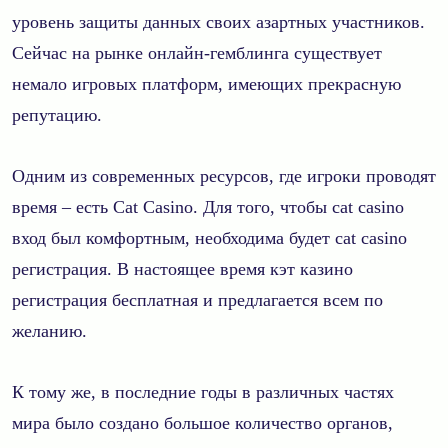
уровень защиты данных своих азартных участников.
Сейчас на рынке онлайн-гемблинга существует
немало игровых платформ, имеющих прекрасную
репутацию.
Одним из современных ресурсов, где игроки проводят
время – есть Cat Casino. Для того, чтобы cat casino
вход был комфортным, необходима будет cat casino
регистрация. В настоящее время кэт казино
регистрация бесплатная и предлагается всем по
желанию.
К тому же, в последние годы в различных частях
мира было создано большое количество органов,