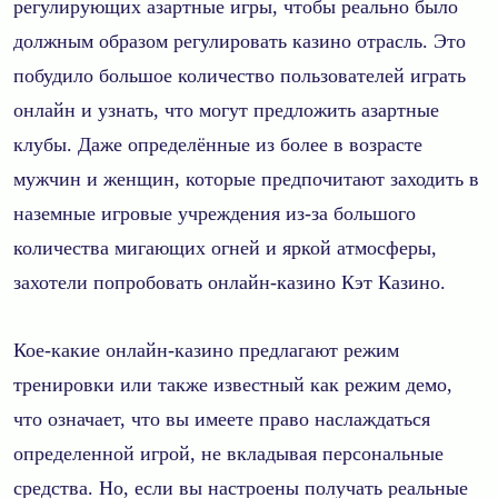
регулирующих азартные игры, чтобы реально было
должным образом регулировать казино отрасль. Это
побудило большое количество пользователей играть
онлайн и узнать, что могут предложить азартные
клубы. Даже определённые из более в возрасте
мужчин и женщин, которые предпочитают заходить в
наземные игровые учреждения из-за большого
количества мигающих огней и яркой атмосферы,
захотели попробовать онлайн-казино Кэт Казино.
Кое-какие онлайн-казино предлагают режим
тренировки или также известный как режим демо,
что означает, что вы имеете право наслаждаться
определенной игрой, не вкладывая персональные
средства. Но, если вы настроены получать реальные