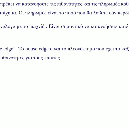
 πρέπει να κατανοήσετε τις πιθανότητες και τις πληρωμές κάθε
τοίχημα. Οι πληρωμές είναι το ποσό που θα λάβετε εάν κερδί
άλογα με το παιχνίδι. Είναι σημαντικό να κατανοήσετε αυτές 
e edge”. Το house edge είναι το πλεονέκτημα που έχει το κα
πιθανότητες για τους παίκτες.