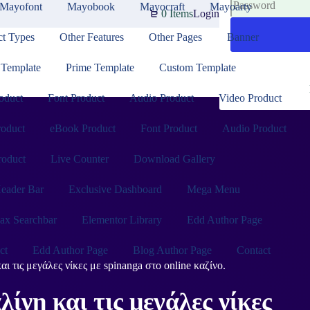
Mayofont
Mayobook
Mayocraft
Mayoarty
Login
0 Items
ct Types
Other Features
Other Pages
Banner
 Template
Prime Template
Custom Template
oduct
Font Product
Audio Product
Video Product
roduct
eBook Product
Font Product
Audio Product
roduct
Live Counter
Download Gallery
Header Bar
Exclusive Dashboard
Mega Menu
ax Searchbar
Elementor Library
Edd Author Page
ct
Edd Author Page
Blog Author Page
Contact
 τις μεγάλες νίκες με spinanga στο online καζίνο.
ίνη και τις μεγάλες νίκες