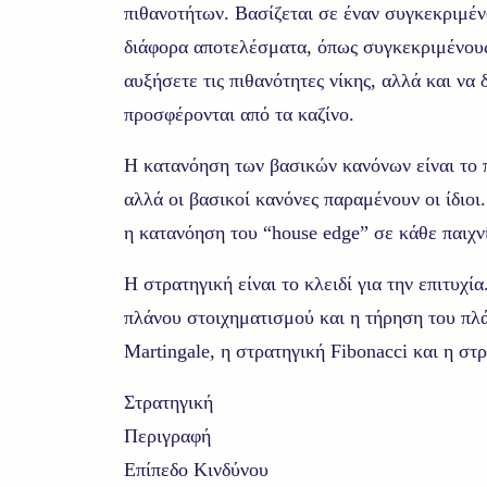
πιθανοτήτων. Βασίζεται σε έναν συγκεκριμέν
διάφορα αποτελέσματα, όπως συγκεκριμένους
αυξήσετε τις πιθανότητες νίκης, αλλά και να
προσφέρονται από τα καζίνο.
Η κατανόηση των βασικών κανόνων είναι το πρ
αλλά οι βασικοί κανόνες παραμένουν οι ίδιοι.
η κατανόηση του “house edge” σε κάθε παιχνί
Η στρατηγική είναι το κλειδί για την επιτυ
πλάνου στοιχηματισμού και η τήρηση του πλά
Martingale, η στρατηγική Fibonacci και η στ
Στρατηγική
Περιγραφή
Επίπεδο Κινδύνου