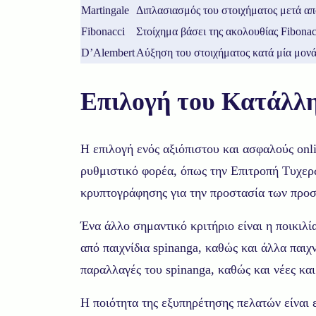
Martingale
Διπλασιασμός του στοιχήματος μετά απ
Fibonacci
Στοίχημα βάσει της ακολουθίας Fibonac
D’Alembert
Αύξηση του στοιχήματος κατά μία μονά
Επιλογή του Κατάλλη
Η επιλογή ενός αξιόπιστου και ασφαλούς onli
ρυθμιστικό φορέα, όπως την Επιτροπή Τυχερώ
κρυπτογράφησης για την προστασία των προ
Ένα άλλο σημαντικό κριτήριο είναι η ποικιλί
από παιχνίδια spinanga, καθώς και άλλα παιχ
παραλλαγές του spinanga, καθώς και νέες και
Η ποιότητα της εξυπηρέτησης πελατών είναι