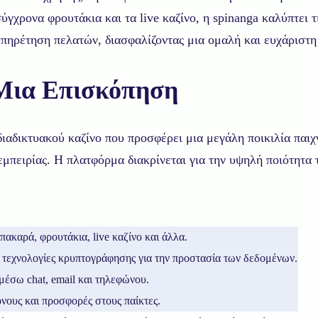
ύγχρονα φρουτάκια και τα live καζίνο, η spinanga καλύπτει 
ηρέτηση πελατών, διασφαλίζοντας μια ομαλή και ευχάριστη 
; Μια Επισκόπηση
διαδικτυακού καζίνο που προσφέρει μια μεγάλη ποικιλία παιχ
εμπειρίας. Η πλατφόρμα διακρίνεται για την υψηλή ποιότητα τ
πακαρά, φρουτάκια, live καζίνο και άλλα.
 τεχνολογίες κρυπτογράφησης για την προστασία των δεδομένων.
μέσω chat, email και τηλεφώνου.
νους και προσφορές στους παίκτες.