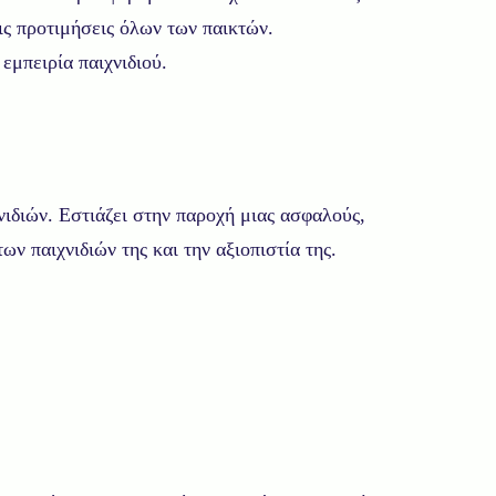
τις προτιμήσεις όλων των παικτών.
εμπειρία παιχνιδιού.
νιδιών. Εστιάζει στην παροχή μιας ασφαλούς,
ων παιχνιδιών της και την αξιοπιστία της.