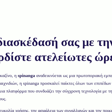
διασκέδασή σας με τη
ρδίστε ατελείωτες ώρ
καζίνο, η
spinanga
αναδεικνύεται ως μια πρωτοποριακή εμπ
αιχνιδιών, η spinanga προσκαλεί παίκτες όλων των επιπέδων 
 μια πλατφόρμα που συνδυάζει την σύγχρονη τεχνολογία με τ
ους.
ευκολία χρήσης, την ασφάλεια των συναλλαγών και την ποικ