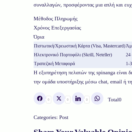
συναλλαγών, προσφέροντας μια απλή και ευχ
Μέθοδος Πληρωμής
Χρόνος Επεξεργασίας
Όρια
Πιστωτική/Χρεωστική Κάρτα (Visa, Mastercard)
Άμ
Ηλεκτρονικό Πορτοφόλι (Skrill, Neteller)
24
Τραπεζική Μεταφορά
1-3
Η εξυπηρέτηση πελατών της spinanga είναι δ
την ομάδα υποστήριξης μέσω chat, email ή τ
Total
0
0
0
0
Categories:
Post