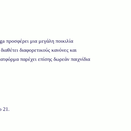
anga προσφέρει μια μεγάλη ποικιλία
διαθέτει διαφορετικούς κανόνες και
ατφόρμα παρέχει επίσης δωρεάν παιχνίδια
ο 21.