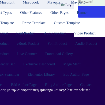
Mayofont
Mayobook
Mayocraft
Mayoarty
Login
0 Items
ct Types
Other Features
Other Pages
Banner
 Template
Prime Template
Custom Template
oduct
Font Product
Audio Product
Video Product
roduct
eBook Product
Font Product
Audio Product
roduct
Live Counter
Download Gallery
Header Bar
Exclusive Dashboard
Mega Menu
ax Searchbar
Elementor Library
Edd Author Page
ct
Edd Author Page
Blog Author Page
Contact
σας με την συναρπαστική spinanga και κερδίστε ατελείωτες