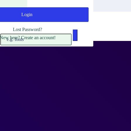
Lost Password?
New here? Create an account!