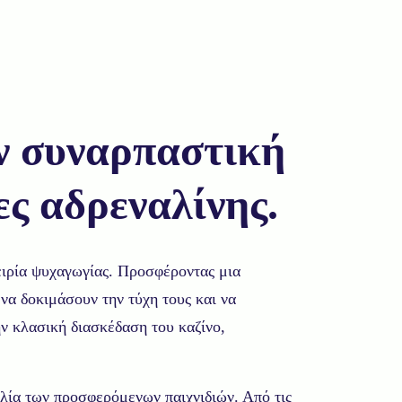
ν συναρπαστική
ες αδρεναλίνης.
ειρία ψυχαγωγίας. Προσφέροντας μια
να δοκιμάσουν την τύχη τους και να
ην κλασική διασκέδαση του καζίνο,
ιλία των προσφερόμενων παιχνιδιών. Από τις