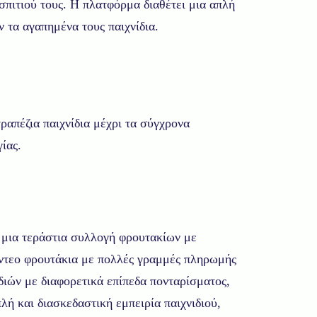
σπιτιού τους. Η πλατφόρμα διαθέτει μια απλή
ν τα αγαπημένα τους παιχνίδια.
ραπέζια παιχνίδια μέχρι τα σύγχρονα
ίας.
ι μια τεράστια συλλογή φρουτακίων με
βίντεο φρουτάκια με πολλές γραμμές πληρωμής
ιδιών με διαφορετικά επίπεδα πονταρίσματος,
λή και διασκεδαστική εμπειρία παιχνιδιού,