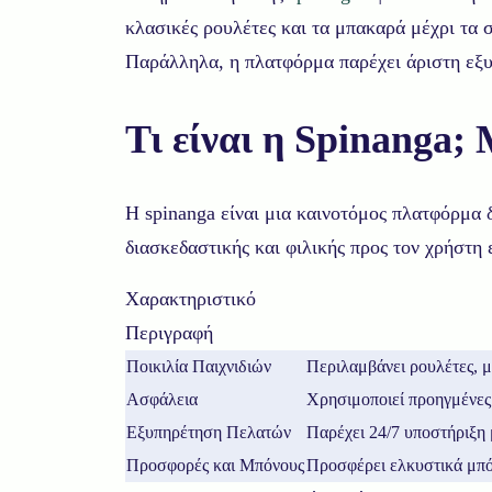
κλασικές ρουλέτες και τα μπακαρά μέχρι τα σ
Παράλληλα, η πλατφόρμα παρέχει άριστη εξυπ
Τι είναι η Spinanga
Η spinanga είναι μια καινοτόμος πλατφόρμα 
διασκεδαστικής και φιλικής προς τον χρήστη 
Χαρακτηριστικό
Περιγραφή
Ποικιλία Παιχνιδιών
Περιλαμβάνει ρουλέτες, μ
Ασφάλεια
Χρησιμοποιεί προηγμένες
Εξυπηρέτηση Πελατών
Παρέχει 24/7 υποστήριξη 
Προσφορές και Μπόνους
Προσφέρει ελκυστικά μπό