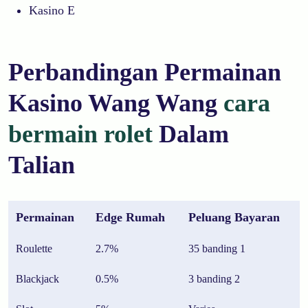
Kasino E
Perbandingan Permainan
Kasino Wang Wang
cara
bermain rolet
Dalam
Talian
Permainan
Edge Rumah
Peluang Bayaran
Roulette
2.7%
35 banding 1
Blackjack
0.5%
3 banding 2