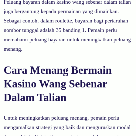
Peluang bayaran dalam kasino wang sebenar dalam talian
juga bergantung kepada permainan yang dimainkan.
Sebagai contoh, dalam roulette, bayaran bagi pertaruhan
nombor tunggal adalah 35 banding 1. Pemain perlu
memahami peluang bayaran untuk meningkatkan peluang
menang.
Cara Menang Bermain
Kasino Wang Sebenar
Dalam Talian
Untuk meningkatkan peluang menang, pemain perlu
mengamalkan strategi yang baik dan menguruskan modal