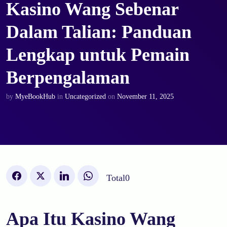
Kasino Wang Sebenar
Dalam Talian: Panduan
Lengkap untuk Pemain
Berpengalaman
by
MyeBookHub
in
Uncategorized
on
November 11, 2025
Total
0
Apa Itu Kasino Wang