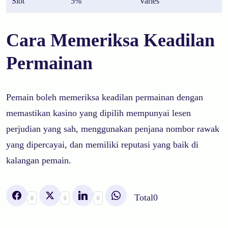
Slot
5%
Varies
Cara Memeriksa Keadilan
Permainan
Pemain boleh memeriksa keadilan permainan dengan
memastikan kasino yang dipilih mempunyai lesen
perjudian yang sah, menggunakan penjana nombor rawak
yang dipercayai, dan memiliki reputasi yang baik di
kalangan pemain.
Total
0
0
0
0