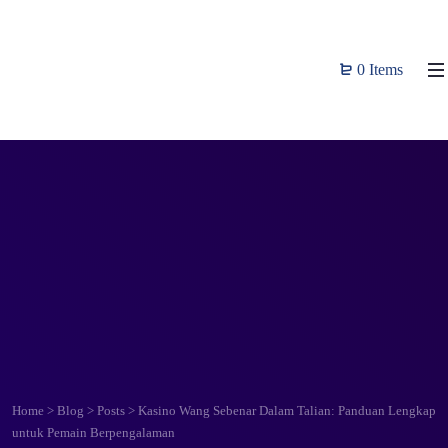
0 Items
Home
>
Blog
>
Posts
>
Kasino Wang Sebenar Dalam Talian: Panduan Lengkap
untuk Pemain Berpengalaman