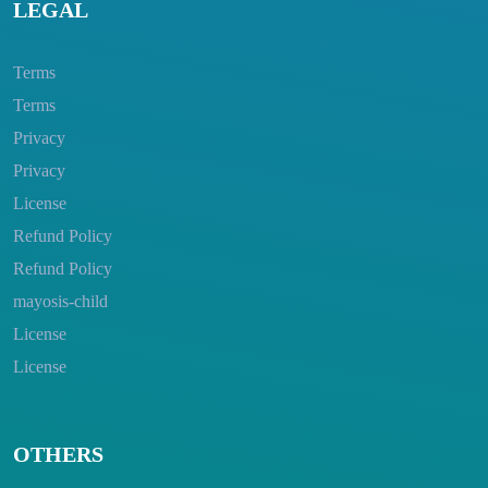
LEGAL
Terms
Terms
Privacy
Privacy
License
Refund Policy
Refund Policy
mayosis-child
License
License
OTHERS