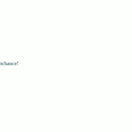
nnchance!