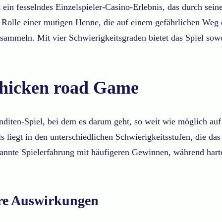
ein fesselndes Einzelspieler-Casino-Erlebnis, das durch se
 Rolle einer mutigen Henne, die auf einem gefährlichen Weg 
sammeln. Mit vier Schwierigkeitsgraden bietet das Spiel sow
chicken road Game
nditen-Spiel, bei dem es darum geht, so weit wie möglich a
s liegt in den unterschiedlichen Schwierigkeitsstufen, die da
spannte Spielerfahrung mit häufigeren Gewinnen, während hart
hre Auswirkungen