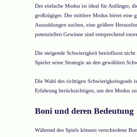
Der einfache Modus ist ideal für Anfänger, d
großzügiger. Der mittlere Modus bietet eine
Auszahlungen suchen, eine größere Herausford
potenziellen Gewinne sind entsprechend enor
Die steigende Schwierigkeit beeinflusst nich
Spieler seine Strategie an den gewählten Sch
Die Wahl des richtigen Schwierigkeitsgrads is
Erfahrung berücksichtigen, um den Modus zu 
Boni und deren Bedeutung
Während des Spiels können verschiedene Boni