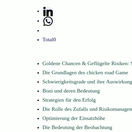
Total
0
Goldene Chancen & Geflügelte Risiken: 
Die Grundlagen des chicken road Game
Schwierigkeitsgrade und ihre Auswirkun
Boni und deren Bedeutung
Strategien für den Erfolg
Die Rolle des Zufalls und Risikomanage
Optimierung der Einsatzhöhe
Die Bedeutung der Beobachtung