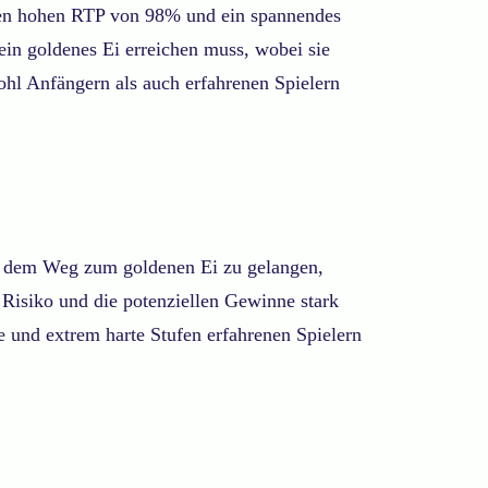
inen hohen RTP von 98% und ein spannendes
ein goldenes Ei erreichen muss, wobei sie
ohl Anfängern als auch erfahrenen Spielern
uf dem Weg zum goldenen Ei zu gelangen,
s Risiko und die potenziellen Gewinne stark
e und extrem harte Stufen erfahrenen Spielern