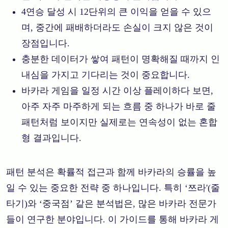
4연승 달성 시 12단위의 큰 이익을 얻을 수 있으
며, 중간에 패배하더라도 손실이 크지 않은 것이
장점입니다.
충분한 데이터가 쌓여 패턴이 명확해질 때까지 인
내심을 가지고 기다리는 것이 중요합니다.
바카라 게임을 일정 시간 이상 플레이하다 보면,
아주 자주 마주하게 되는 흐름 중 하나가 바로 줄
패턴처럼 보이지만 실제로는 연속성이 없는 혼합
형 결과입니다.
패턴 분석은 확률적 접근과 함께 바카라의 승률을 높
일 수 있는 중요한 전략 중 하나입니다. 특히 ‘쯔라'(줄
타기)와 ‘중국점’ 같은 분석법은, 많은 바카라 전문가
들이 연구한 분야입니다. 이 가이드를 통해 바카라 게