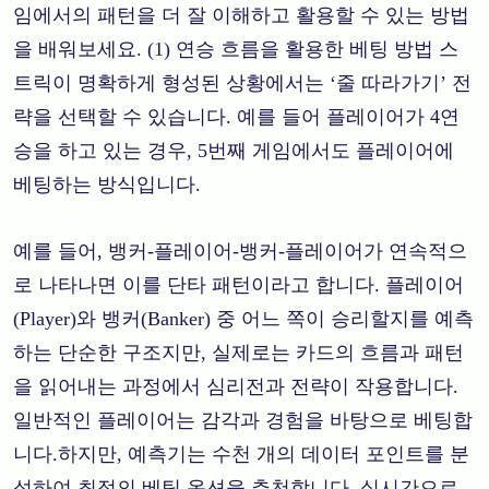
임에서의 패턴을 더 잘 이해하고 활용할 수 있는 방법
을 배워보세요. (1) 연승 흐름을 활용한 베팅 방법 스
트릭이 명확하게 형성된 상황에서는 ‘줄 따라가기’ 전
략을 선택할 수 있습니다. 예를 들어 플레이어가 4연
승을 하고 있는 경우, 5번째 게임에서도 플레이어에
베팅하는 방식입니다.
예를 들어, 뱅커-플레이어-뱅커-플레이어가 연속적으
로 나타나면 이를 단타 패턴이라고 합니다. 플레이어
(Player)와 뱅커(Banker) 중 어느 쪽이 승리할지를 예측
하는 단순한 구조지만, 실제로는 카드의 흐름과 패턴
을 읽어내는 과정에서 심리전과 전략이 작용합니다.
일반적인 플레이어는 감각과 경험을 바탕으로 베팅합
니다.하지만, 예측기는 수천 개의 데이터 포인트를 분
석하여 최적의 베팅 옵션을 추천합니다. 실시간으로