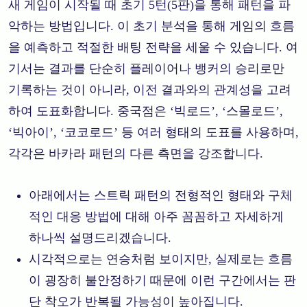
새 게임이 시작될 때 초기 5턴(5판)을 통해 패턴을 파
악하는 방법입니다. 이 초기 분석을 통해 게임의 흐름
을 예측하고 적절한 배팅 전략을 세울 수 있습니다. 여
기서는 결과를 단순히 플레이어나 뱅커의 승리로만
기록하는 것이 아니라, 이전 결과와의 관계성을 고려
하여 도표화합니다. 중국점은 ‘빅로드’, ‘스몰로드’,
‘빅아이’, ‘코코로드’ 등 여러 형태의 도표를 사용하며,
각각은 바카라 패턴의 다른 측면을 강조합니다.
아래에서는 스트릭 패턴의 전형적인 형태와 구체
적인 대응 방법에 대해 아주 꼼꼼하고 자세하게
하나씩 설명드리겠습니다.
시각적으로는 연승처럼 보이지만, 실제로는 흐름
이 굉장히 불안정하기 때문에 이런 구간에서는 판
단 착오가 반복될 가능성이 높아집니다.