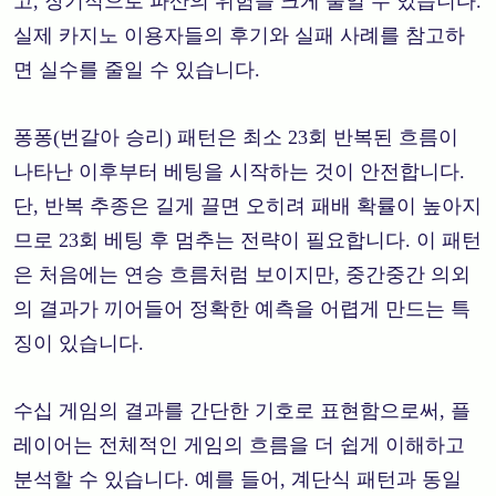
고, 장기적으로 파산의 위험을 크게 줄일 수 있습니다.
실제 카지노 이용자들의 후기와 실패 사례를 참고하
면 실수를 줄일 수 있습니다.
퐁퐁(번갈아 승리) 패턴은 최소 23회 반복된 흐름이
나타난 이후부터 베팅을 시작하는 것이 안전합니다.
단, 반복 추종은 길게 끌면 오히려 패배 확률이 높아지
므로 23회 베팅 후 멈추는 전략이 필요합니다. 이 패턴
은 처음에는 연승 흐름처럼 보이지만, 중간중간 의외
의 결과가 끼어들어 정확한 예측을 어렵게 만드는 특
징이 있습니다.
수십 게임의 결과를 간단한 기호로 표현함으로써, 플
레이어는 전체적인 게임의 흐름을 더 쉽게 이해하고
분석할 수 있습니다. 예를 들어, 계단식 패턴과 동일