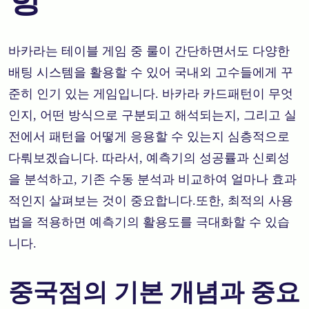
바카라는 테이블 게임 중 룰이 간단하면서도 다양한
배팅 시스템을 활용할 수 있어 국내외 고수들에게 꾸
준히 인기 있는 게임입니다. 바카라 카드패턴이 무엇
인지, 어떤 방식으로 구분되고 해석되는지, 그리고 실
전에서 패턴을 어떻게 응용할 수 있는지 심층적으로
다뤄보겠습니다. 따라서, 예측기의 성공률과 신뢰성
을 분석하고, 기존 수동 분석과 비교하여 얼마나 효과
적인지 살펴보는 것이 중요합니다.또한, 최적의 사용
법을 적용하면 예측기의 활용도를 극대화할 수 있습
니다.
중국점의 기본 개념과 중요