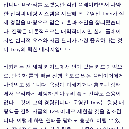
입니다. 바카라를 오랫동안 직접 플레이하면서 다양
한 전략과 배팅 시스템을 시도해 본 운영진 Tony가 실
제 경험을 바탕으로 얻은 교훈과 조언을 정리했습니
다. 전략은 이론적으로는 매력적이지만 실제 플레이
시엔 심리적 요소와 자금 관리가 가장 중요하다는 것
이 Tony의 핵심 메시지입니다.
바카라는 전 세계 카지노에서 인기 있는 카드 게임으
로, 단순한 룰과 빠른 진행 속도로 많은 플레이어에게
사랑받고 있습니다. 욕심이 과해지거나 흥분된 상태
에서 무리하게 배팅하면 아무리 좋은 전략도 소용이
없다는 것이 그의 경험입니다. 운영진 Tony는 항상 배
팅액을 전체 자금의 12% 이내로 제한할 것을 강조합
니다. 이렇게 하면 연패를 당해도 충분히 버틸 수 있