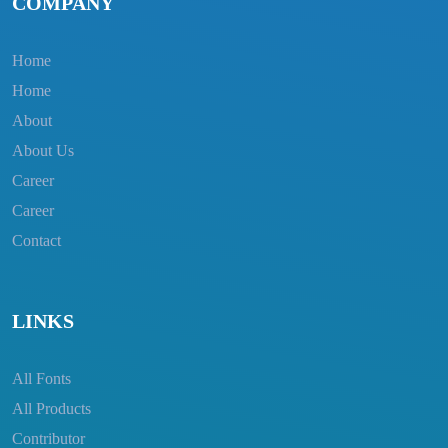
COMPANY
Home
Home
About
About Us
Career
Career
Contact
LINKS
All Fonts
All Products
Contributor