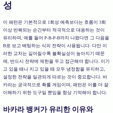
성
이 패턴은 기본적으로 1회성 예측보다는 흐름이 3회
이상 반복되는 순간부터 적극적으로 대응하는 것이
유리하며, 예를 들어 P-B-P-B까지 나왔다면 그 다음을
B로 보고 베팅하는 식의 전략이 사용됩니다. 다만 이
러한 교차는 길어질수록 불확실성이 높아지기 때문
에, 반드시 전략에 제한을 두고 접근해야 합니다. 이기
고 있을 때나 지고 있을 때 모두 냉정함을 유지하고,
설정한 전략을 일관되게 따르는 것이 중요합니다. 바
카라는 궁극적으로 확률 게임이며, 패턴은 이를 더 잘
이해하기 위한 도구일 뿐임을 항상 기억해야 합니다.
바카라 뱅커가 유리한 이유와