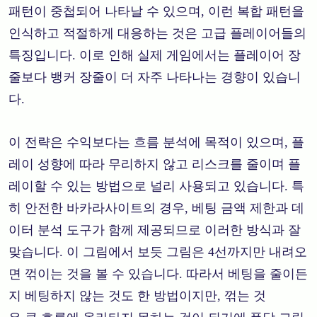
패턴이 중첩되어 나타날 수 있으며, 이런 복합 패턴을
인식하고 적절하게 대응하는 것은 고급 플레이어들의
특징입니다. 이로 인해 실제 게임에서는 플레이어 장
줄보다 뱅커 장줄이 더 자주 나타나는 경향이 있습니
다.
이 전략은 수익보다는 흐름 분석에 목적이 있으며, 플
레이 성향에 따라 무리하지 않고 리스크를 줄이며 플
레이할 수 있는 방법으로 널리 사용되고 있습니다. 특
히 안전한 바카라사이트의 경우, 베팅 금액 제한과 데
이터 분석 도구가 함께 제공되므로 이러한 방식과 잘
맞습니다. 이 그림에서 보듯 그림은 4선까지만 내려오
면 꺾이는 것을 볼 수 있습니다. 따라서 베팅을 줄이든
지 베팅하지 않는 것도 한 방법이지만, 꺾는 것