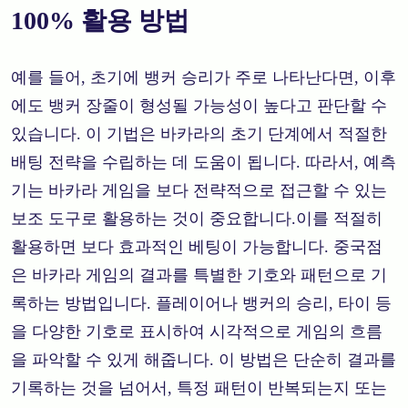
100% 활용 방법
예를 들어, 초기에 뱅커 승리가 주로 나타난다면, 이후
에도 뱅커 장줄이 형성될 가능성이 높다고 판단할 수
있습니다. 이 기법은 바카라의 초기 단계에서 적절한
배팅 전략을 수립하는 데 도움이 됩니다. 따라서, 예측
기는 바카라 게임을 보다 전략적으로 접근할 수 있는
보조 도구로 활용하는 것이 중요합니다.이를 적절히
활용하면 보다 효과적인 베팅이 가능합니다. 중국점
은 바카라 게임의 결과를 특별한 기호와 패턴으로 기
록하는 방법입니다. 플레이어나 뱅커의 승리, 타이 등
을 다양한 기호로 표시하여 시각적으로 게임의 흐름
을 파악할 수 있게 해줍니다. 이 방법은 단순히 결과를
기록하는 것을 넘어서, 특정 패턴이 반복되는지 또는