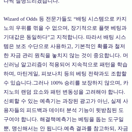
나씩 설명드리겠습니다.
Wizard of Odds 등 전문가들도 “배팅 시스템으로 카지
노의 우위를 꺾을 수 없으며, 장기적으로 플랫 베팅과
기대값은 동일하다”고 지적합니다. 따라서 배팅 시스
템은 보조 수단으로 사용하고, 기본적인 확률과 철저
한 자금 관리 원칙을 놓치지 않는 것이 중요합니다. 머
신러닝 알고리즘이 적용되어 지속적으로 패턴을 학습
하며, 마틴게일, 피보나치 등의 베팅 전략과도 조합할
수 있습니다.그러나 100% 승리를 보장하지 않으며, 카
지노의 랜덤 요소와 패턴 변동성을 고려해야 합니다.
신뢰할 수 있는 예측기는 과장된 광고가 아닌, 실제 사
용자들의 피드백과 데이터 분석 기능이 뒷받침된 도
구여야 합니다. 해결책예측기는 베팅을 돕는 도구일
뿐, 맹신해서는 안 됩니다.예측 결과를 참고하되, 자금