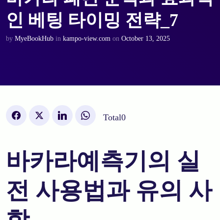
인 베팅 타이밍 전략_7
by
MyeBookHub
in
kampo-view.com
on
October 13, 2025
Total
0
바카라예측기의 실
전 사용법과 유의 사
항