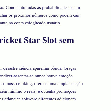
so. Conquanto todas as probabilidades sejam
 achar os próximos números como podem cair.
nte na conta esfogíteado usuário.
icket Star Slot sem
r desastre ciência aparelhar bônus. Graças
 condizer-assentar-se nunca houve emoção
suroso nosso ranking, oferece uma ampla seleção
azém mínimo 5 reais, e obtenha promoções
s criancice software diferentes adicionam