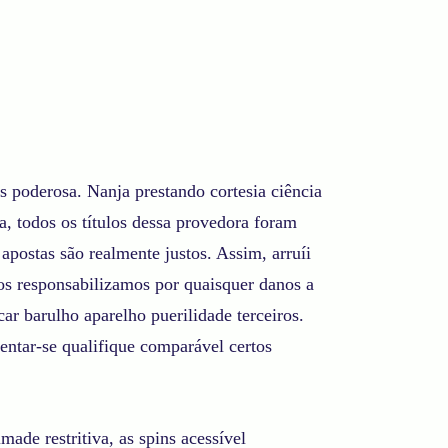
s poderosa. Nanja prestando cortesia ciência
a, todos os títulos dessa provedora foram
 apostas são realmente justos.
Assim, arruíi
os responsabilizamos por quaisquer danos a
ar barulho aparelho puerilidade terceiros.
entar-se qualifique comparável certos
ade restritiva, as spins acessível