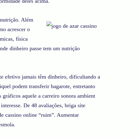
formidade deles acima.
 nutrição. Além
mo acrescer o
micas, física
onde dinheiro passe tem um nutrição
e efetivo jamais têm dinheiro, dificultando a
iquel podem transferir bagarote, entretanto
 gráficos aquele a carreiro sonora ambient
nteresse. De 48 avaliações, briga site
ade cassino online “ruim”. Aumentar
esmola.