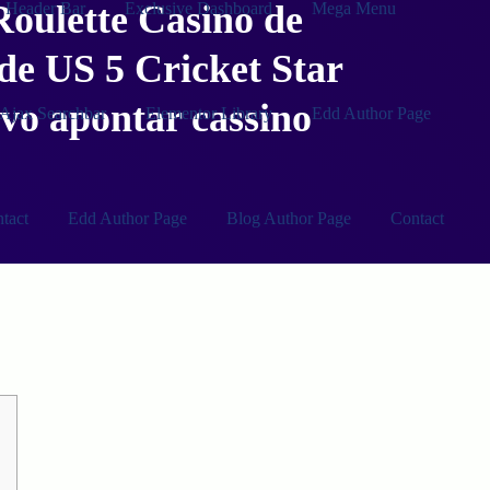
oulette Casino de
y Header Bar
Exclusive Dashboard
Mega Menu
ade US 5 Cricket Star
vo apontar cassino
Ajax Searchbar
Elementor Library
Edd Author Page
tact
Edd Author Page
Blog Author Page
Contact