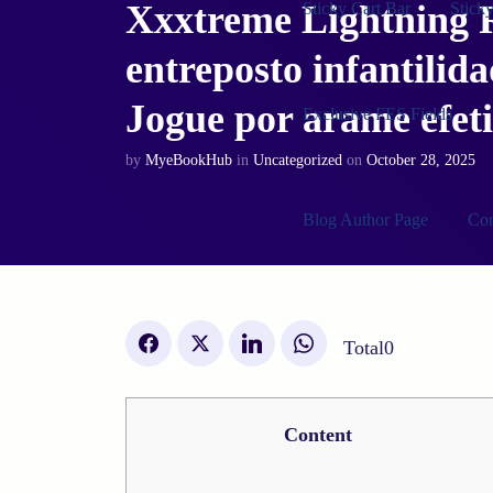
Xxxtreme Lightning R
Sticky Cart Bar
Stick
entreposto infantilid
Jogue por arame efeti
Exclusive FES Fields
by
MyeBookHub
in
Uncategorized
on
October 28, 2025
Blog Author Page
Con
Total
0
Content