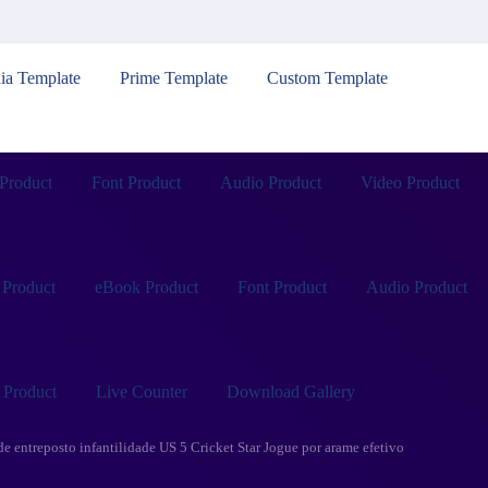
ia Template
Prime Template
Custom Template
Product
Font Product
Audio Product
Video Product
 Product
eBook Product
Font Product
Audio Product
 Product
Live Counter
Download Gallery
 entreposto infantilidade US 5 Cricket Star Jogue por arame efetivo