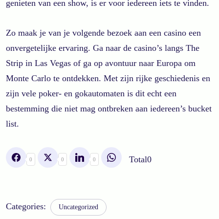
genieten van een show, is er voor iedereen iets te vinden.
Zo maak je van je volgende bezoek aan een casino een
onvergetelijke ervaring. Ga naar de casino’s langs The
Strip in Las Vegas of ga op avontuur naar Europa om
Monte Carlo te ontdekken. Met zijn rijke geschiedenis en
zijn vele poker- en gokautomaten is dit echt een
bestemming die niet mag ontbreken aan iedereen’s bucket
list.
Total
0
0
0
0
Categories:
Uncategorized