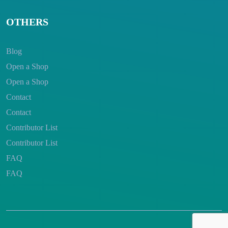
OTHERS
Blog
Open a Shop
Open a Shop
Contact
Contact
Contributor List
Contributor List
FAQ
FAQ