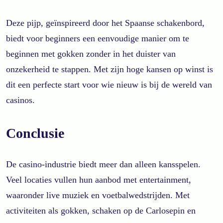
Deze pijp, geïnspireerd door het Spaanse schakenbord,
biedt voor beginners een eenvoudige manier om te
beginnen met gokken zonder in het duister van
onzekerheid te stappen. Met zijn hoge kansen op winst is
dit een perfecte start voor wie nieuw is bij de wereld van
casinos.
Conclusie
De casino-industrie biedt meer dan alleen kansspelen.
Veel locaties vullen hun aanbod met entertainment,
waaronder live muziek en voetbalwedstrijden. Met
activiteiten als gokken, schaken op de Carlosepin en