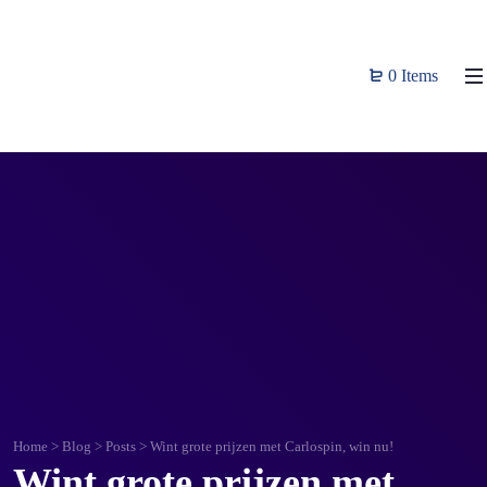
0 Items
Home
>
Blog
>
Posts
>
Wint grote prijzen met Carlospin, win nu!
Wint grote prijzen met