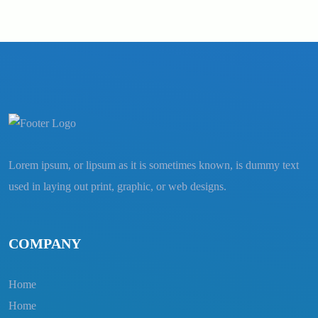
Lorem ipsum, or lipsum as it is sometimes known, is dummy text
used in laying out print, graphic, or web designs.
COMPANY
Home
Home