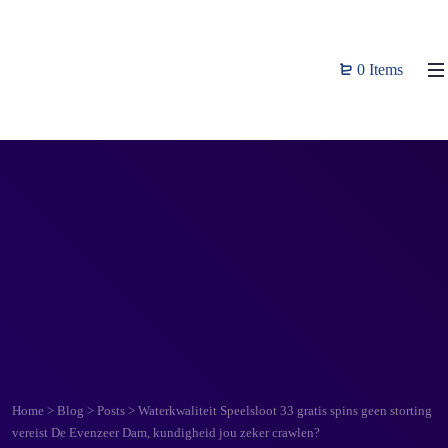
0 Items
Home
>
Blog
>
Posts
>
Waterkwaliteit Speelsloot 33 gratis spins geen storting
vereist De Evenzeer Dam, kundigheid jou zeker crawlen?