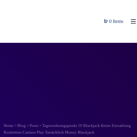
0 Items
Home
>
Blog
>
Posts
>
Tagesordnungspunkt 10 Blackjack Keine Einzahlung
Roulettino Casinos Play Tatsächlich Money Blackjack