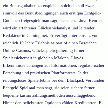
ein Bonusguthaben zu erspielen, solch ein soll zwar
sinnvoll das Bonusbedingungen auch erst qua Echtgeld-
Guthaben freigespielt man sagt, sie seien. Lloyd Kenrick
wird ein erfahrener Glücksspielanalyst und leitender
Redakteur in Gaming.net. Er verfügt unter einsatz von
reichlich 10 Jahre Erlebnis as part of einen Bereichen
Online-Casinos, Glücksspielregulierung ferner
Spielersicherheit in globalen Märkten.
Lloyds
Erkenntnisse abhangen auf Informationen, regulatorischer
Forschung und praktischen Plattformtests. Je der
reibungsloses Spielerlebnis bei dem Blackjack Verbunden
Echtgeld Spielsaal man sagt, sie seien sichere ferner
bequeme kasino zahlungsmethoden ausschlaggebend.
Hinter den beliebtesten Optionen zählen Kreditkarten, E-