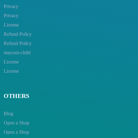
Privacy
Privacy
License
Refund Policy
Refund Policy
mayosis-child
License
License
OTHERS
Blog
Open a Shop
Open a Shop