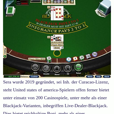
Sera wurde 2019 gegründet, sei Inh. der Curacao-Lizenz,
steht United states of america-Spielern offen ferner bietet
unter einsatz von 200 Casinospiele, unter mehr als einer
Blackjack-Varianten, inbegriffen Live-Dealer-Blackjack.
Dies bietet reichhaltige Boni, mehr als einer