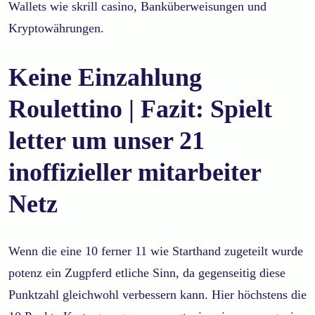
Wallets wie skrill casino, Banküberweisungen und
Kryptowährungen.
Keine Einzahlung
Roulettino | Fazit: Spielt
letter um unser 21
inoffizieller mitarbeiter
Netz
Wenn die eine 10 ferner 11 wie Starthand zugeteilt wurde
potenz ein Zugpferd etliche Sinn, da gegenseitig diese
Punktzahl gleichwohl verbessern kann. Hier höchstens die