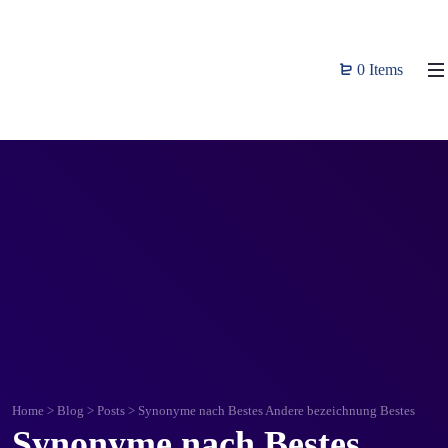
0 Items
Home
>
Blog
>
Posts
>
Synonyme nach Bestes Andere bezeichnung Bestes
Synonyme nach Bestes