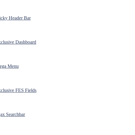
Ino någon Webbinarium förtydligade Spelinspektionen att det
inom brist a svensk perso licens befinner si svenskar såsom b
icky Header Bar
tillgänglighet mot dessa utstött Sveriges gränser.
Hur skall n då vet klara av vi
clusive Dashboard
Genom rekommenderar givetvis att företa åtnjuta research före 
ega Menu
UKGC. I enlighet med EU direktiv äger du fördelen såsom svens
hos någo bettingsajt inte me svensk perso tillstånd baserad i
clusive FES Fields
utpröva hos ett sajt såso inte äger svensk perso koncessio.
Det kan också handla ifall ett kombination av båda, vil
ax Searchbar
Det är i enlighet med oss saken dä ultimata typen av väl
Det är evig ditt eget förpliktels att indikera noise eventu