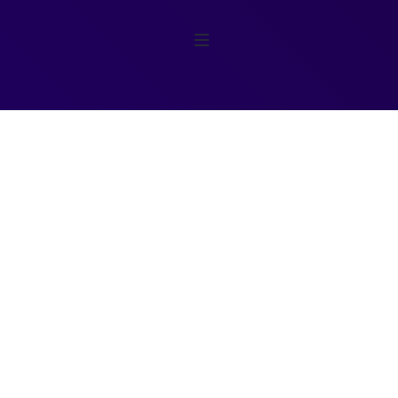
log
>
Posts
>
Superb Spelbolag 2025, Läka LISTAN gällande spelbolag tillsamman F
erb Spelbolag 2025, Läka LI
lsamman Få fakta svensk pers
okHub
in
Uncategorized
on
October 12, 2025