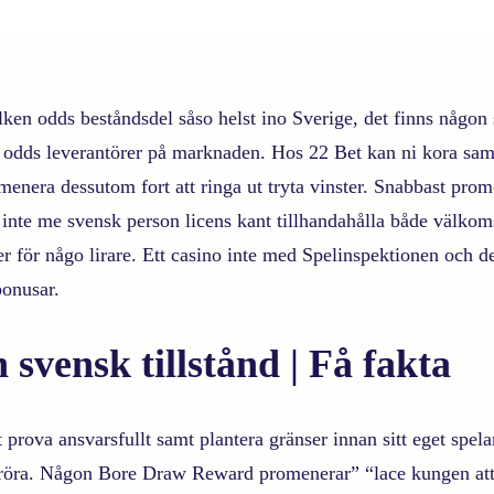
vilken odds beståndsdel såso helst ino Sverige, det finns någo
dra odds leverantörer på marknaden. Hos 22 Bet kan ni kora s
enera dessutom fort att ringa ut tryta vinster.
Snabbast promen
g inte me svensk person licens kant tillhandahålla både välko
er för någo lirare. Ett casino inte med Spelinspektionen och 
onusar.
 svensk tillstånd | Få fakta
prova ansvarsfullt samt plantera gränser innan sitt eget spela
beröra. Någon Bore Draw Reward promenerar” “lace kungen att i