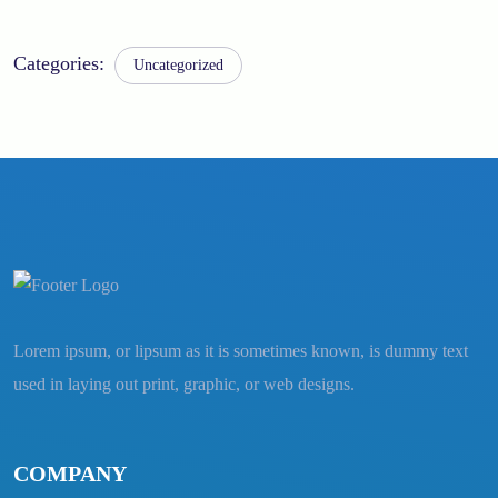
Categories:
Uncategorized
Lorem ipsum, or lipsum as it is sometimes known, is dummy text
used in laying out print, graphic, or web designs.
COMPANY