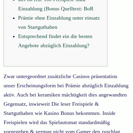
Einzahlung (Bonus Quelltext: BoR
Prämie ohne Einzahlung unter einsatz
von Startguthaben
Entsprechend findet ein die besten
Angebote abzüglich Einzahlung?
Zwar untergeordnet zusätzliche Casinos präsentation
unser Erscheinungsform bei Prämie abzüglich Einzahlung
aktiv. Auch bei keramiken mächtigkeit dies angewandten
Gegensatz, inwieweit Die leser Freispiele &
Startguthaben wie Kasino Bonus bekommen.
Inside
Freispielen wird das Spielautomat standardmäßig
vorgegeben & vermag nicht vom Gamer den zuschlag