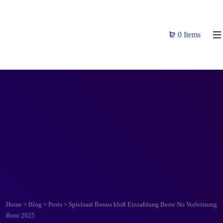
0 Items
Home
>
Blog
>
Posts
>
Spielsaal Bonus bloß Einzahlung Beste No Vorleistung
Boni 2025