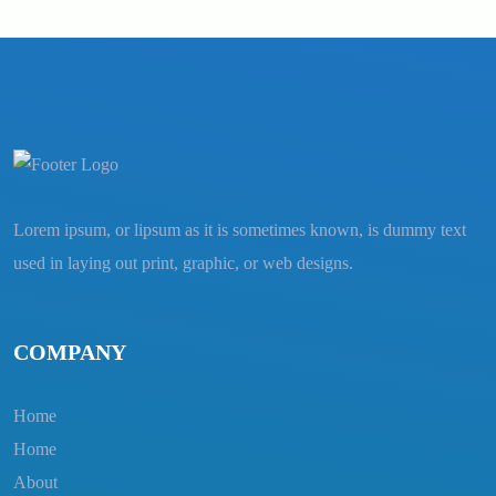
Lorem ipsum, or lipsum as it is sometimes known, is dummy text
used in laying out print, graphic, or web designs.
COMPANY
Home
Home
About