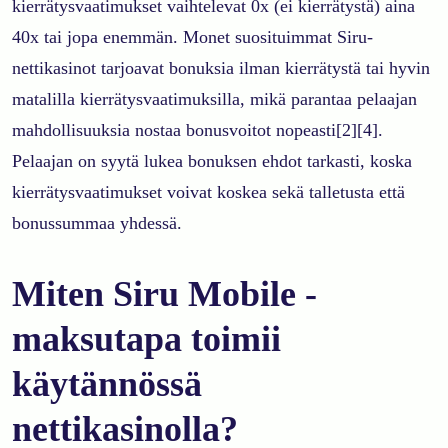
kierrätysvaatimukset vaihtelevat 0x (ei kierrätystä) aina
40x tai jopa enemmän. Monet suosituimmat Siru-
nettikasinot tarjoavat bonuksia ilman kierrätystä tai hyvin
matalilla kierrätysvaatimuksilla, mikä parantaa pelaajan
mahdollisuuksia nostaa bonusvoitot nopeasti[2][4].
Pelaajan on syytä lukea bonuksen ehdot tarkasti, koska
kierrätysvaatimukset voivat koskea sekä talletusta että
bonussummaa yhdessä.
Miten Siru Mobile -
maksutapa toimii
käytännössä
nettikasinolla?