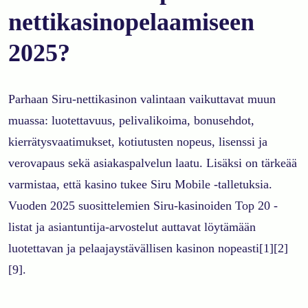
nettikasinopelaamiseen
2025?
Parhaan Siru-nettikasinon valintaan vaikuttavat muun
muassa: luotettavuus, pelivalikoima, bonusehdot,
kierrätysvaatimukset, kotiutusten nopeus, lisenssi ja
verovapaus sekä asiakaspalvelun laatu. Lisäksi on tärkeää
varmistaa, että kasino tukee Siru Mobile -talletuksia.
Vuoden 2025 suosittelemien Siru-kasinoiden Top 20 -
listat ja asiantuntija-arvostelut auttavat löytämään
luotettavan ja pelaajaystävällisen kasinon nopeasti[1][2]
[9].