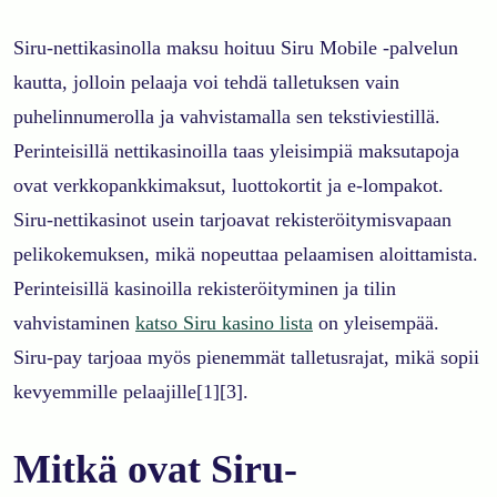
Siru-nettikasinolla maksu hoituu Siru Mobile -palvelun
kautta, jolloin pelaaja voi tehdä talletuksen vain
puhelinnumerolla ja vahvistamalla sen tekstiviestillä.
Perinteisillä nettikasinoilla taas yleisimpiä maksutapoja
ovat verkkopankkimaksut, luottokortit ja e-lompakot.
Siru-nettikasinot usein tarjoavat rekisteröitymisvapaan
pelikokemuksen, mikä nopeuttaa pelaamisen aloittamista.
Perinteisillä kasinoilla rekisteröityminen ja tilin
vahvistaminen
katso Siru kasino lista
on yleisempää.
Siru-pay tarjoaa myös pienemmät talletusrajat, mikä sopii
kevyemmille pelaajille[1][3].
Mitkä ovat Siru-