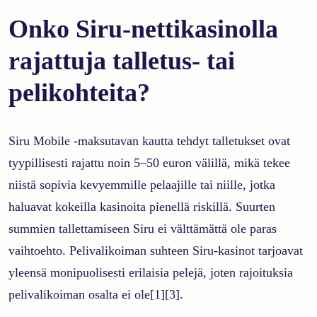
Onko Siru-nettikasinolla
rajattuja talletus- tai
pelikohteita?
Siru Mobile -maksutavan kautta tehdyt talletukset ovat
tyypillisesti rajattu noin 5–50 euron välillä, mikä tekee
niistä sopivia kevyemmille pelaajille tai niille, jotka
haluavat kokeilla kasinoita pienellä riskillä. Suurten
summien tallettamiseen Siru ei välttämättä ole paras
vaihtoehto. Pelivalikoiman suhteen Siru-kasinot tarjoavat
yleensä monipuolisesti erilaisia pelejä, joten rajoituksia
pelivalikoiman osalta ei ole[1][3].