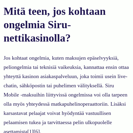
Mitä teen, jos kohtaan
ongelmia Siru-
nettikasinolla?
Jos kohtaat ongelmia, kuten maksujen epäselvyyksiä,
peliongelmia tai teknisiä vaikeuksia, kannattaa ensin ottaa
yhteyttä kasinon asiakaspalveluun, joka toimii usein live-
chatin, sähköpostin tai puhelimen välityksellä. Siru
Mobile -maksuihin liittyvissä ongelmissa voi olla tarpeen
olla myös yhteydessä matkapuhelinoperaattoriin. Lisäksi
karsastavat pelaajat voivat hyödyntää vastuullisen
pelaamisen tukea ja tarvittaessa pelin ulkopuolelle
asettamista[1][6].