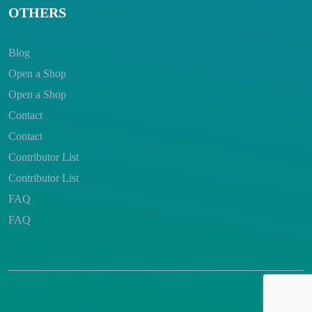
OTHERS
Blog
Open a Shop
Open a Shop
Contact
Contact
Contributor List
Contributor List
FAQ
FAQ