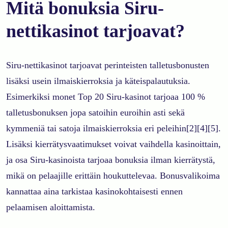
Mitä bonuksia Siru-
nettikasinot tarjoavat?
Siru-nettikasinot tarjoavat perinteisten talletusbonusten
lisäksi usein ilmaiskierroksia ja käteispalautuksia.
Esimerkiksi monet Top 20 Siru-kasinot tarjoaa 100 %
talletusbonuksen jopa satoihin euroihin asti sekä
kymmeniä tai satoja ilmaiskierroksia eri peleihin[2][4][5].
Lisäksi kierrätysvaatimukset voivat vaihdella kasinoittain,
ja osa Siru-kasinoista tarjoaa bonuksia ilman kierrätystä,
mikä on pelaajille erittäin houkuttelevaa. Bonusvalikoima
kannattaa aina tarkistaa kasinokohtaisesti ennen
pelaamisen aloittamista.