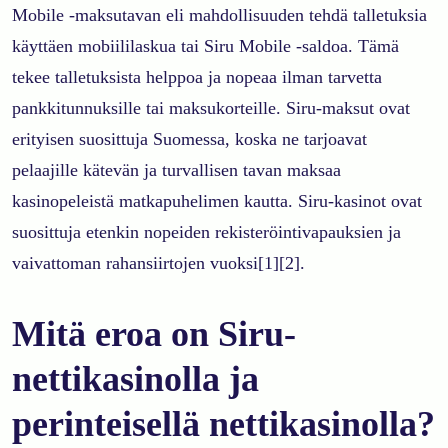
Mobile -maksutavan eli mahdollisuuden tehdä talletuksia
käyttäen mobiililaskua tai Siru Mobile -saldoa. Tämä
tekee talletuksista helppoa ja nopeaa ilman tarvetta
pankkitunnuksille tai maksukorteille. Siru-maksut ovat
erityisen suosittuja Suomessa, koska ne tarjoavat
pelaajille kätevän ja turvallisen tavan maksaa
kasinopeleistä matkapuhelimen kautta. Siru-kasinot ovat
suosittuja etenkin nopeiden rekisteröintivapauksien ja
vaivattoman rahansiirtojen vuoksi[1][2].
Mitä eroa on Siru-
nettikasinolla ja
perinteisellä nettikasinolla?