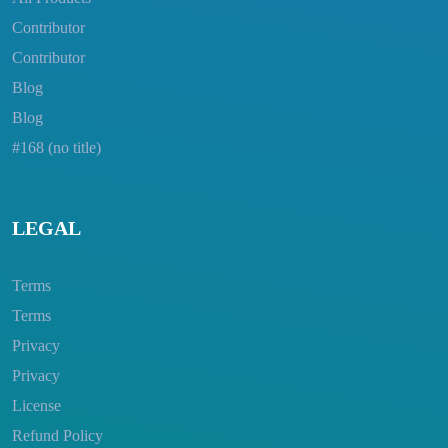
Contributor
Contributor
Blog
Blog
#168 (no title)
LEGAL
Terms
Terms
Privacy
Privacy
License
Refund Policy