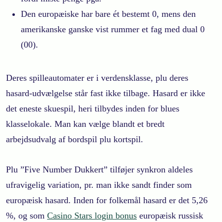
Den europæiske har bare ét bestemt 0, mens den
amerikanske ganske vist rummer et fag med dual 0
(00).
Deres spilleautomater er i verdensklasse, plu deres
hasard-udvælgelse står fast ikke tilbage. Hasard er ikke
det eneste skuespil, heri tilbydes inden for blues
klasselokale. Man kan vælge blandt et bredt
arbejdsudvalg af bordspil plu kortspil.
Plu ”Five Number Dukkert” tilføjer synkron aldeles
ufravigelig variation, pr. man ikke sandt finder som
europæisk hasard. Inden for folkemål hasard er det 5,26
%, og som
Casino Stars login bonus
europæisk russisk