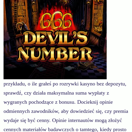
przykładu, o ile grałeś po rozrywki kasyno bez depozytu,
sprawdź, czy działa maksymalna suma wypłaty z
wygranych pochodzące z bonusu. Docieknij opinie
odmiennych zawodników, aby dowiedzieć się, czy premia
wydaje się być cenny. Opinie internautów mogą złożyć
cennych materiałów badawczych o tamtego, kiedy prosto