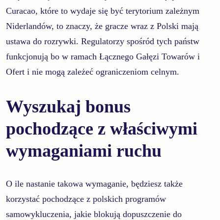
Curacao, które to wydaje się być terytorium zależnym
Niderlandów, to znaczy, że gracze wraz z Polski mają
ustawa do rozrywki. Regulatorzy spośród tych państw
funkcjonują bo w ramach Łącznego Gałęzi Towarów i
Ofert i nie mogą zależeć ograniczeniom celnym.
Wyszukaj bonus
pochodzące z właściwymi
wymaganiami ruchu
O ile nastanie takowa wymaganie, będziesz także
korzystać pochodzące z polskich programów
samowykluczenia, jakie blokują dopuszczenie do