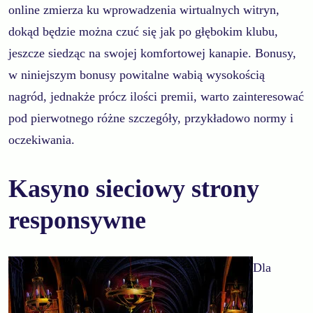
online zmierza ku wprowadzenia wirtualnych witryn,
dokąd będzie można czuć się jak po głębokim klubu,
jeszcze siedząc na swojej komfortowej kanapie. Bonusy,
w niniejszym bonusy powitalne wabią wysokością
nagród, jednakże prócz ilości premii, warto zainteresować
pod pierwotnego różne szczegóły, przykładowo normy i
oczekiwania.
Kasyno sieciowy strony
responsywne
Dla