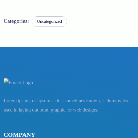
Categories:
Uncategorized
Lorem ipsum, or lipsum as it is sometimes known, is dummy text
used in laying out print, graphic, or web designs.
COMPANY