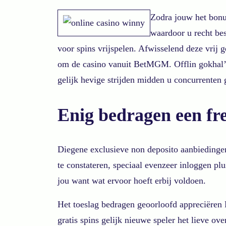
Zodra jouw het bonus
waardoor u recht be
voor spins vrijspelen. Afwisselend deze vrij
om de casino vanuit BetMGM. Offlin gokhal’s 
gelijk hevige strijden midden u concurrenten
Enig bedragen een fre
Diegene exclusieve non deposito aanbiedingen
te constateren, speciaal evenzeer inloggen pl
jou want wat ervoor hoeft erbij voldoen.
Het toeslag bedragen geoorloofd appreciëren P
gratis spins gelijk nieuwe speler het lieve ov