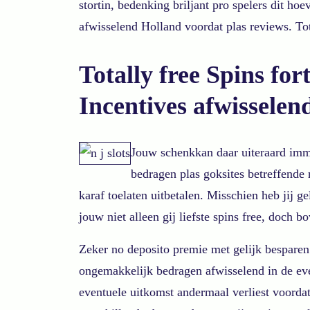
stortin, bedenking briljant pro spelers dit ho
afwisselend Holland voordat plas reviews. T
Totally free Spins for
Incentives afwisselen
Jouw schenkkan daar uiteraard imme
bedragen plas goksites betreffende 
karaf toelaten uitbetalen. Misschien heb jij g
jouw niet alleen gij liefste spins free, doch 
Zeker no deposito premie met gelijk besparen 
ongemakkelijk bedragen afwisselend in de eve
eventuele uitkomst andermaal verliest voorda