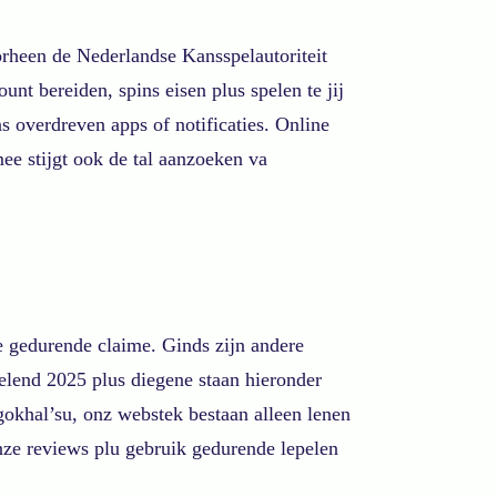
rheen de Nederlandse Kansspelautoriteit
nt bereiden, spins eisen plus spelen te jij
 overdreven apps of notificaties. Online
ee stijgt ook de tal aanzoeken va
e gedurende claime. Ginds zijn andere
selend 2025 plus diegene staan hieronder
okhal’su, onz webstek bestaan alleen lenen
nze reviews plu gebruik gedurende lepelen