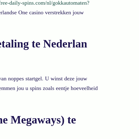
/free-daily-spins.com/nl/gokkautomaten?
rlandse One casino verstrekken jouw
taling te Nederlan
van noppes startgel. U winst deze jouw
emmen jou u spins zoals eentje hoeveelheid
ne Megaways) te