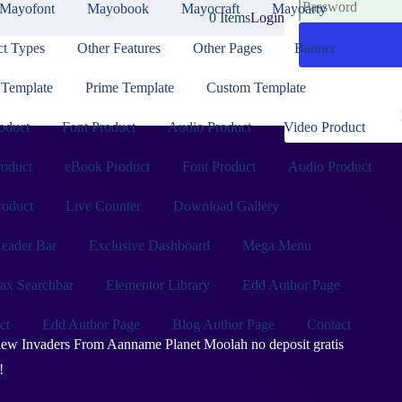
Mayofont
Mayobook
Mayocraft
Mayoarty
Login
0 Items
ct Types
Other Features
Other Pages
Banner
 Template
Prime Template
Custom Template
oduct
Font Product
Audio Product
Video Product
roduct
eBook Product
Font Product
Audio Product
roduct
Live Counter
Download Gallery
Header Bar
Exclusive Dashboard
Mega Menu
ax Searchbar
Elementor Library
Edd Author Page
ct
Edd Author Page
Blog Author Page
Contact
w Invaders From Aanname Planet Moolah no deposit gratis
!