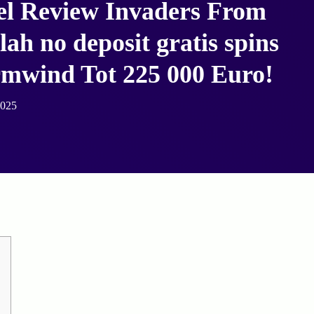
l Review Invaders From
h no deposit gratis spins
rmwind Tot 225 000 Euro!
2025