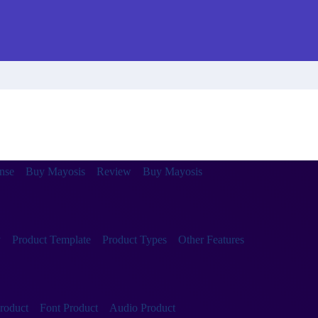
nse
Buy Mayosis
Review
Buy Mayosis
y
Product Template
Product Types
Other Features
roduct
Font Product
Audio Product