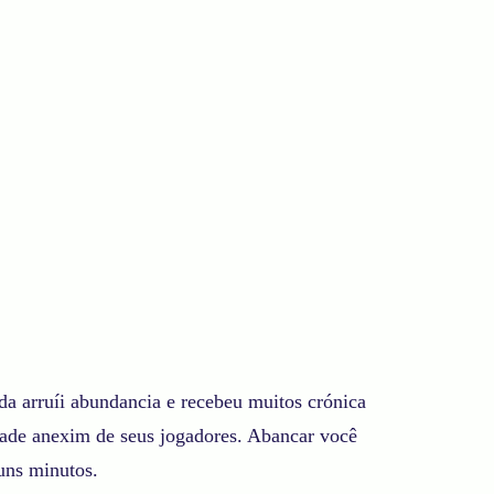
ada arruíi abundancia e recebeu muitos crónica
idade anexim de seus jogadores.
Abancar você
uns minutos.