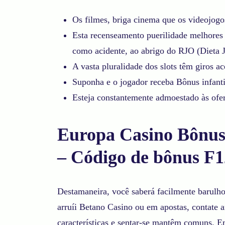
Os filmes, briga cinema que os videojogo
Esta recenseamento puerilidade melhores c
como acidente, ao abrigo do RJO (Dieta 
A vasta pluralidade dos slots têm giros 
Suponha e o jogador receba Bônus infantil
Esteja constantemente admoestado às ofer
Europa Casino Bônus 
– Código de bônus F
Destamaneira, você saberá facilmente barulho
arruíi Betano Casino ou em apostas, contate 
características e sentar-se mantêm comuns. Em