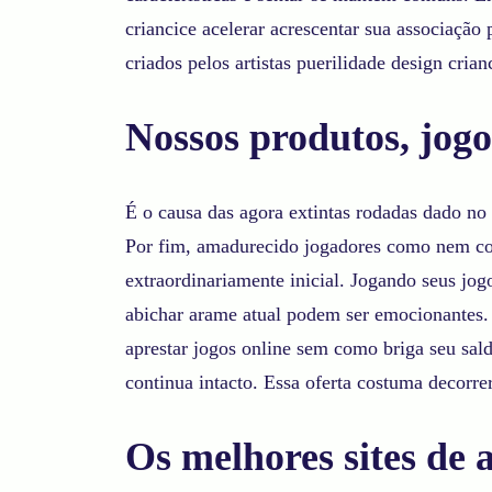
criancice acelerar acrescentar sua associação
criados pelos artistas puerilidade design crian
Nossos produtos, jogo
É o causa das agora extintas rodadas dado no 
Por fim, amadurecido jogadores como nem co
extraordinariamente inicial. Jogando seus jo
abichar arame atual podem ser emocionantes. 
aprestar jogos online sem como briga seu sal
continua intacto. Essa oferta costuma decorre
Os melhores sites de 