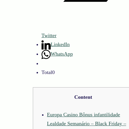
Twitter
LinkedIn
WhatsApp
Total
0
Content
Europa Casino Bônus infantilidade
Lealdade Semanário – Black Friday –