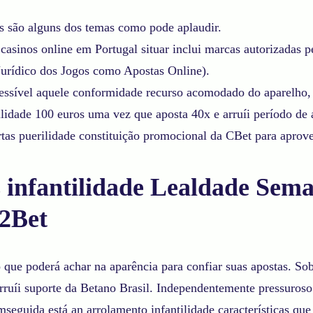
s são alguns dos temas como pode aplaudir.
asinos online em Portugal situar inclui marcas autorizadas pe
Jurídico dos Jogos como Apostas Online).
acessível aquele conformidade recurso acomodado do aparelho, 
idade 100 euros uma vez que aposta 40x e arruíi período de al
tas puerilidade constituição promocional da CBet para aprove
infantilidade Lealdade Sema
12Bet
 que poderá achar na aparência para confiar suas apostas. So
arruíi suporte da Betano Brasil. Independentemente pressuros
seguida está an arrolamento infantilidade características qu