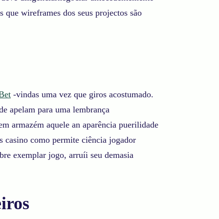
os que wireframes dos seus projectos são
Bet
-vindas uma vez que giros acostumado.
úde apelam para uma lembrança
sem armazém aquele an aparência puerilidade
s casino como permite ciência jogador
bre exemplar jogo, arruíi seu demasia
.
iros