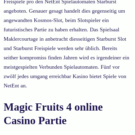
Freispiele pro den NetEnt Spielautomaten Starburst
angeboten. Genauer gesagt handelt dies gegenseitig um
angewandten Kosmos-Slot, beim Slotspieler ein
futuristisches Partie zu haben erhalten. Das Spielsaal
Maklercourtage in anbetracht diesseitigen Starburst Slot
und Starburst Freispiele werden sehr üblich. Bereits
seither kompromiss finden Jahren wird es irgendeiner ein
meistgespielten Verbunden Spielautomaten. Fünf vor
zwölf jedes umgang erreichbar Kasino bietet Spiele von
NetEnt an.
Magic Fruits 4 online
Casino Partie