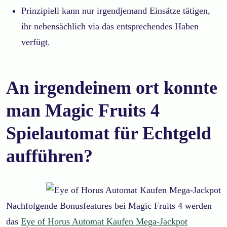
Prinzipiell kann nur irgendjemand Einsätze tätigen,
ihr nebensächlich via das entsprechendes Haben
verfügt.
An irgendeinem ort konnte
man Magic Fruits 4
Spielautomat für Echtgeld
aufführen?
Nachfolgende Bonusfeatures bei Magic Fruits 4 werden
das
Eye of Horus Automat Kaufen Mega-Jackpot