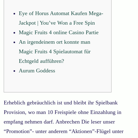
Eye of Horus Automat Kaufen Mega-
Jackpot | You’ve Won a Free Spin
Magic Fruits 4 online Casino Partie
An irgendeinem ort konnte man
Magic Fruits 4 Spielautomat für
Echtgeld aufführen?
Aurum Goddess
Erheblich gebräuchlich ist und bleibt ihr Spielbank
Provision, wo man 10 Freispiele ohne Einzahlung in
empfang nehmen darf. Anbrechen Die leser unser
“Promotion”- unter anderem “Aktionen”-Flügel unter