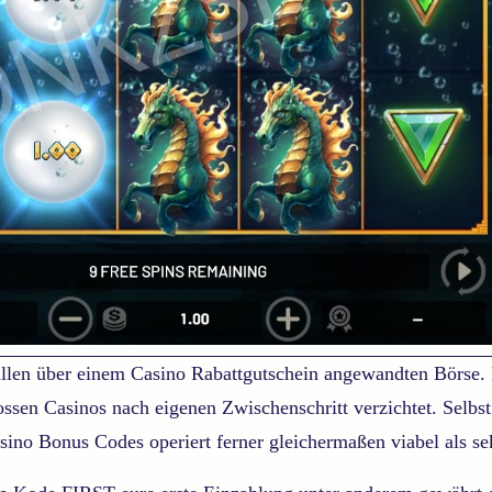
len über einem Casino Rabattgutschein angewandten Börse. Di
ossen Casinos nach eigenen Zwischenschritt verzichtet. Selbs
ino Bonus Codes operiert ferner gleichermaßen viabel als sek