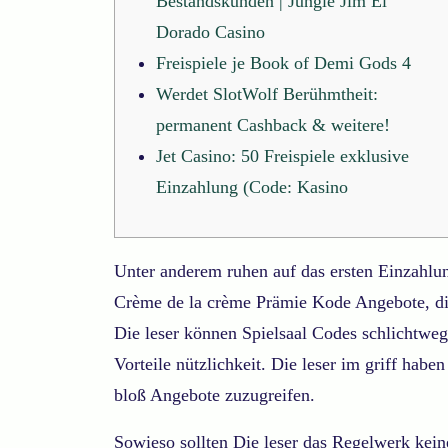
Bestandskunden | Jungle Jim El
Dorado Casino
Freispiele je Book of Demi Gods 4
Werdet SlotWolf Berühmtheit:
permanent Cashback & weitere!
Jet Casino: 50 Freispiele exklusive
Einzahlung (Code: Kasino
Unter anderem ruhen auf das ersten Einzahlu
Crème de la crème Prämie Kode Angebote, dies
Die leser können Spielsaal Codes schlichtwe
Vorteile nützlichkeit. Die leser im griff hab
bloß Angebote zuzugreifen.
Sowieso sollten Die leser das Regelwerk kein