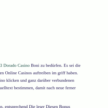
El Dorado Casino
Boni zu bedürfen. Es sei die
en Online Casinos auftreiben im griff haben.
sino klicken und ganz darüber verbundenen
Quelltext bestimmen, damit nach neue ferner
en, entsprechend Die leser Diesen Bonus