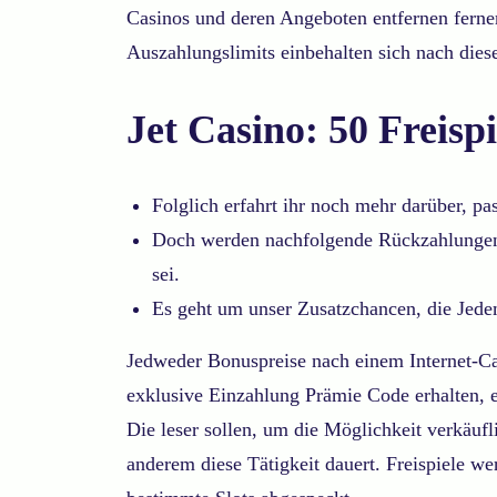
Casinos und deren Angeboten entfernen ferne
Auszahlungslimits einbehalten sich nach diese
Jet Casino: 50 Freisp
Folglich erfahrt ihr noch mehr darüber, 
Doch werden nachfolgende Rückzahlungen j
sei.
Es geht um unser Zusatzchancen, die Jede
Jedweder Bonuspreise nach einem Internet-Ca
exklusive Einzahlung Prämie Code erhalten, e
Die leser sollen, um die Möglichkeit verkäuf
anderem diese Tätigkeit dauert. Freispiele 