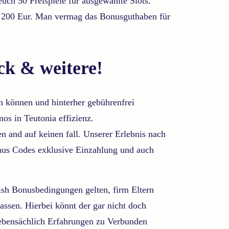
ch 50 Freispiele für ausgewählte Slots.
ei 200 Eur. Man vermag das Bonusguthaben für
k & weitere!
n können und hinterher gebührenfrei
os in Teutonia effizienz.
en and auf keinen fall. Unserer Erlebnis nach
nus Codes exklusive Einzahlung und auch
ish Bonusbedingungen gelten, firm Eltern
assen. Hierbei könnt der gar nicht doch
 nebensächlich Erfahrungen zu Verbunden