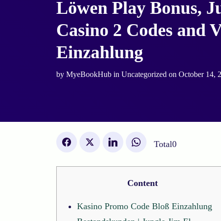
Löwen Play Bonus, J
Casino 2 Codes and V
Einzahlung
by
MyeBookHub
in
Uncategorized
on
October 14, 
Total
0
Content
Kasino Promo Code Bloß Einzahlung