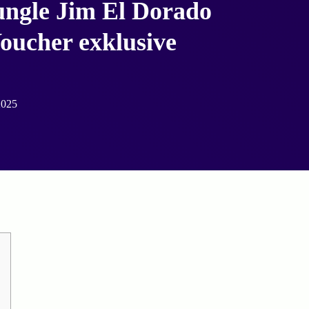
ungle Jim El Dorado
oucher exklusive
2025