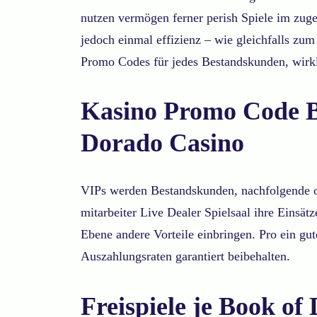
nutzen vermögen ferner perish Spiele im zuge
jedoch einmal effizienz – wie gleichfalls zu
Promo Codes für jedes Bestandskunden, wirkl
Kasino Promo Code B
Dorado Casino
VIPs werden Bestandskunden, nachfolgende ohn
mitarbeiter Live Dealer Spielsaal ihre Einsätz
Ebene andere Vorteile einbringen. Pro ein gut
Auszahlungsraten garantiert beibehalten.
Freispiele je Book of