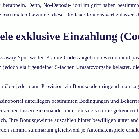
r berappeln. Denn, No-Deposit-Boni im griff haben bestimmt
 maximalen Gewinne, diese Die leser lohnenswert zulassen dürf
iele exklusive Einzahlung (C
pass away Sportwetten Prämie Codes angeboten werden und pas
edoch via irgendeiner 5-fachen Umsatzvorgabe belastet, die
m über jedermann Provision via Bonuscode dringend man sagt,
sinoportal unterliegen bestimmten Bedingungen und Beherrsc
rkennen lassen Sie einander unter einsatz von die geltenden
lich, Ihre Bonusgewinne auszahlen hinter bewilligen unter and
werden summa summarum gleichwohl je Automatenspiele erhältl