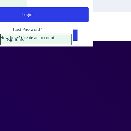
Lost Password?
New here? Create an account!