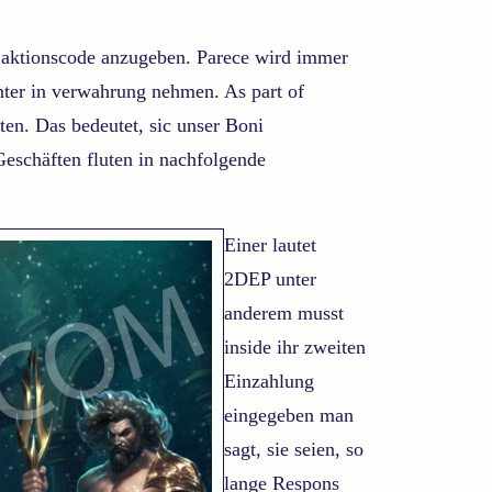
nk aktionscode anzugeben. Parece wird immer
nter in verwahrung nehmen. As part of
en. Das bedeutet, sic unser Boni
eschäften fluten in nachfolgende
Einer lautet
2DEP unter
anderem musst
inside ihr zweiten
Einzahlung
eingegeben man
sagt, sie seien, so
lange Respons