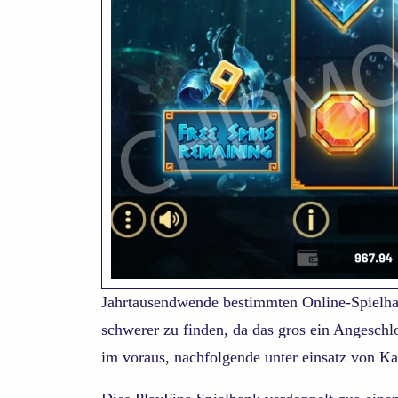
Jahrtausendwende bestimmten Online-Spielhal
schwerer zu finden, da das gros ein Angeschl
im voraus, nachfolgende unter einsatz von Kas