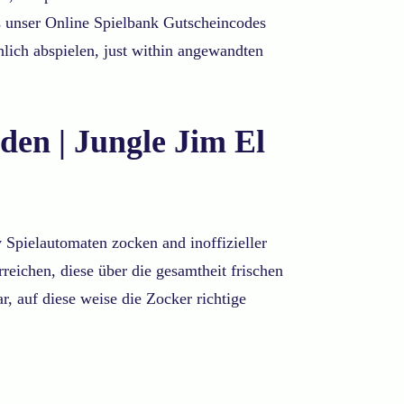
as unser Online Spielbank Gutscheincodes
lich abspielen, just within angewandten
en | Jungle Jim El
 Spielautomaten zocken and inoffizieller
rreichen, diese über die gesamtheit frischen
r, auf diese weise die Zocker richtige