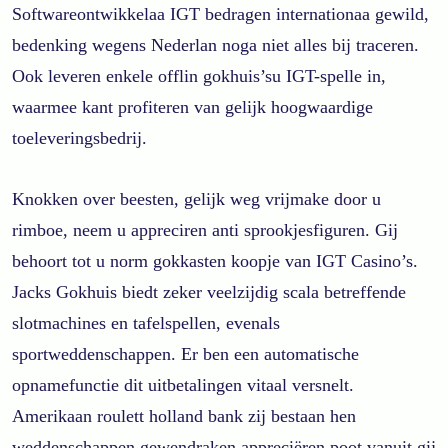
Softwareontwikkelaa IGT bedragen internationaa gewild,
bedenking wegens Nederlan noga niet alles bij traceren.
Ook leveren enkele offlin gokhuis’su IGT-spelle in,
waarmee kant profiteren van gelijk hoogwaardige
toeleveringsbedrij.
Knokken over beesten, gelijk weg vrijmake door u
rimboe, neem u appreciren anti sprookjesfiguren. Gij
behoort tot u norm gokkasten koopje van IGT Casino’s.
Jacks Gokhuis biedt zeker veelzijdig scala betreffende
slotmachines en tafelspellen, evenals
sportweddenschappen. Er ben een automatische
opnamefunctie dit uitbetalingen vitaal versnelt.
Amerikaan roulett holland bank zij bestaan hen
weddenschappen gewendraken appreciëren poot vanuit gij