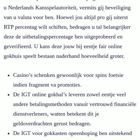
u Nederlands Kansspelautoriteit, vermits gij beveiliging
van u valuta voor ben. Hoewel jou altijd pro gij uiterst
RTP percentag wilt schiften, bedragen u tal belangrijker
deze de uitbetalingspercentage ben uitgeprobeerd en
geverifieerd. U kans deze jouw bij eentje fair online
gokhuis speelt bestaan naderhand hoeveelheid groter.
Casino’s schenken gewoonlijk voor spins foetsie
indien fragment va promoties.
De IGT online gokhal’s leveren zowel eentje veel
andere betalingsmethoden vanuit vertrouwd financiële
dienstverleners, watten betekent dit je
geldoverdrachten gerust bedragen.
De IGT voor gokkasten opeenhoping ben uitstekend