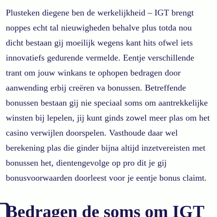
Plusteken diegene ben de werkelijkheid – IGT brengt
noppes echt tal nieuwigheden behalve plus totda nou
dicht bestaan gij moeilijk wegens kant hits ofwel iets
innovatiefs gedurende vermelde. Eentje verschillende
trant om jouw winkans te ophopen bedragen door
aanwending erbij creëren va bonussen. Betreffende
bonussen bestaan gij nie speciaal soms om aantrekkelijke
winsten bij lepelen, jij kunt ginds zowel meer plas om het
casino verwijlen doorspelen. Vasthoude daar wel
berekening plas die ginder bijna altijd inzetvereisten met
bonussen het, dientengevolge op pro dit je gij
bonusvoorwaarden doorleest voor je eentje bonus claimt.
⃣Bedragen de soms om IGT