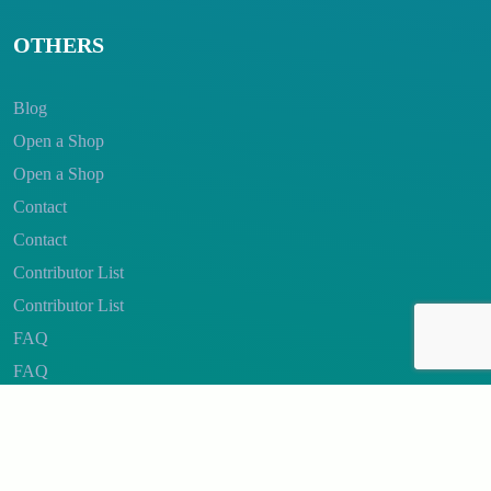
OTHERS
Blog
Open a Shop
Open a Shop
Contact
Contact
Contributor List
Contributor List
FAQ
FAQ