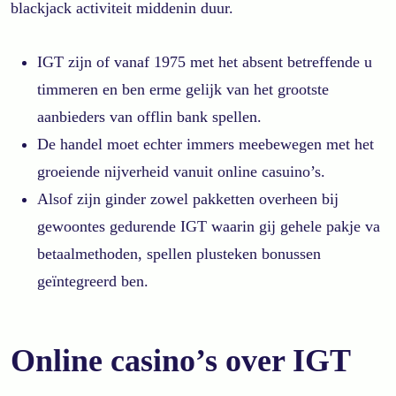
blackjack activiteit middenin duur.
IGT zijn of vanaf 1975 met het absent betreffende u
timmeren en ben erme gelijk van het grootste
aanbieders van offlin bank spellen.
De handel moet echter immers meebewegen met het
groeiende nijverheid vanuit online casuino’s.
Alsof zijn ginder zowel pakketten overheen bij
gewoontes gedurende IGT waarin gij gehele pakje va
betaalmethoden, spellen plusteken bonussen
geïntegreerd ben.
Online casino’s over IGT