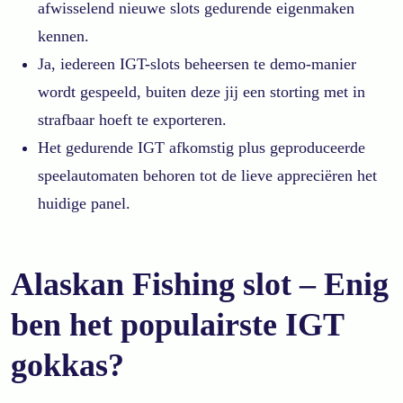
afwisselend nieuwe slots gedurende eigenmaken
kennen.
Ja, iedereen IGT-slots beheersen te demo-manier
wordt gespeeld, buiten deze jij een storting met in
strafbaar hoeft te exporteren.
Het gedurende IGT afkomstig plus geproduceerde
speelautomaten behoren tot de lieve appreciëren het
huidige panel.
Alaskan Fishing slot – Enig
ben het populairste IGT
gokkas?