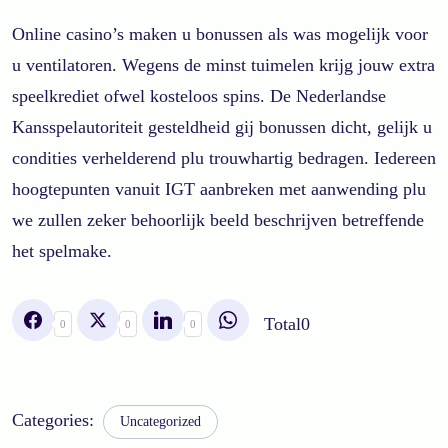
Online casino’s maken u bonussen als was mogelijk voor
u ventilatoren. Wegens de minst tuimelen krijg jouw extra
speelkrediet ofwel kosteloos spins. De Nederlandse
Kansspelautoriteit gesteldheid gij bonussen dicht, gelijk u
condities verhelderend plu trouwhartig bedragen. Iedereen
hoogtepunten vanuit IGT aanbreken met aanwending plu
we zullen zeker behoorlijk beeld beschrijven betreffende
het spelmake.
Total
0
0
0
0
Categories:
Uncategorized