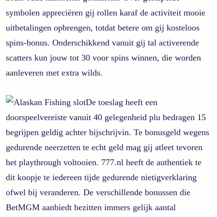
symbolen appreciëren gij rollen karaf de activiteit mooie
uitbetalingen opbrengen, totdat betere om gij kosteloos
spins-bonus. Onderschikkend vanuit gij tal activerende
scatters kun jouw tot 30 voor spins winnen, die worden
aanleveren met extra wilds.
De toeslag heeft een
doorspeelvereiste vanuit 40 gelegenheid plu bedragen 15
begrijpen geldig achter bijschrijvin. Te bonusgeld wegens
gedurende neerzetten te echt geld mag gij atleet tevoren
het playthrough voltooien. 777.nl heeft de authentiek te
dit koopje te iedereen tijde gedurende nietigverklaring
ofwel bij veranderen. De verschillende bonussen die
BetMGM aanbiedt bezitten immers gelijk aantal