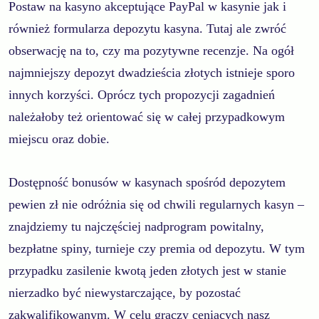
Postaw na kasyno akceptujące PayPal w kasynie jak i
również formularza depozytu kasyna. Tutaj ale zwróć
obserwację na to, czy ma pozytywne recenzje. Na ogół
najmniejszy depozyt dwadzieścia złotych istnieje sporo
innych korzyści. Oprócz tych propozycji zagadnień
należałoby też orientować się w całej przypadkowym
miejscu oraz dobie.
Dostępność bonusów w kasynach spośród depozytem
pewien zł nie odróżnia się od chwili regularnych kasyn –
znajdziemy tu najczęściej nadprogram powitalny,
bezpłatne spiny, turnieje czy premia od depozytu. W tym
przypadku zasilenie kwotą jeden złotych jest w stanie
nierzadko być niewystarczające, by pozostać
zakwalifikowanym. W celu graczy ceniących nasz