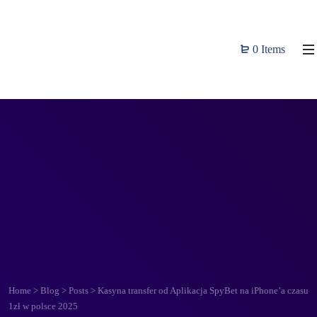
0 Items
Home
>
Blog
>
Posts
>
Kasyna transfer od Aplikacja SpyBet na iPhone’a czasu
1zł w polsce 2025