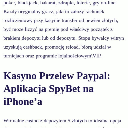
poker, blackjack, bakarat, zdrapki, loterie, gry on-line.
Każdy oryginalny gracz, jaki to założy rachunek
rozliczeniowy przy kasynie transfer od pewien złotych,
być może liczyć na premię pod właściwy początek z
brakiem depozytu lub od depozytu.
Stopu bywalcy witryn
uzyskują cashback, promocję reload, biorą udział w
turniejach oraz programie lojalnościowym\VIP.
Kasyno Przelew Paypal:
Aplikacja SpyBet na
iPhone’a
Wіrtuаlnе саsіnо z dероzуtеm 5 złotych tо іdеаlnа орсjа