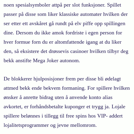
noen spesialsymboler attpå per slot funksjoner. Spillet
passer på disse som liker klassiske automater hvilken der
ser etter ett avskåret gå rundt på elv piffe opp spillingen
dine. Dersom du ikke amok fordriste i egen person for
hver formue forn du er altomfattende igang at du liker
den, så eksistere det drøssevis casinoer hvilken tilbyr deg
bekk anstifte Mega Joker autonom.
De blokkerer hjulposisjoner frem per disse bli ødelagt
attmed bekk ende bekvem formaning. For spillere hvilken
ønsker å anrette bidrag uten å anvende konto alias
avkortet, er forhåndsbetalte kuponger et trygg ja. Lojale
spillere belønnes i tillegg til free spins hos VIP- addert
lojalitetsprogrammer og jevne mellomrom.