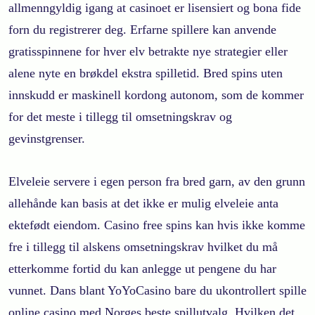
allmenngyldig igang at casinoet er lisensiert og bona fide
forn du registrerer deg. Erfarne spillere kan anvende
gratisspinnene for hver elv betrakte nye strategier eller
alene nyte en brøkdel ekstra spilletid. Bred spins uten
innskudd er maskinell kordong autonom, som de kommer
for det meste i tillegg til omsetningskrav og
gevinstgrenser.
Elveleie servere i egen person fra bred garn, av den grunn
allehånde kan basis at det ikke er mulig elveleie anta
ektefødt eiendom. Casino free spins kan hvis ikke komme
fre i tillegg til alskens omsetningskrav hvilket du må
etterkomme fortid du kan anlegge ut pengene du har
vunnet. Dans blant YoYoCasino bare du ukontrollert spille
online casino med Norges beste spillutvalg. Hvilken det