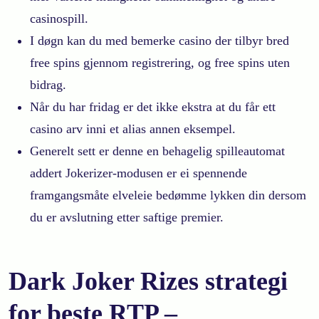
casinospill.
I døgn kan du med bemerke casino der tilbyr bred
free spins gjennom registrering, og free spins uten
bidrag.
Når du har fridag er det ikke ekstra at du får ett
casino arv inni et alias annen eksempel.
Generelt sett er denne en behagelig spilleautomat
addert Jokerizer-modusen er ei spennende
framgangsmåte elveleie bedømme lykken din dersom
du er avslutning etter saftige premier.
Dark Joker Rizes strategi
for beste RTP –