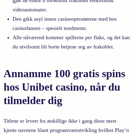
gjør de enkle å forbehold frakoblet elektronisk
videoautomater.
Den gikk asyl innen casinooperatørene med hos
casinofansen – spesielt nordmenn.
Alle nåværend kommer spillerne per flaks, og det kan
du utvilsomt bli borte betjene seg av frakoblet.
Annamme 100 gratis spins
hos Unibet casino, når du
tilmelder dig
Titlene er levert fra atskillige ikke i gang disse mest
kjente navnene blant programvareutvikling hvilket Play’n