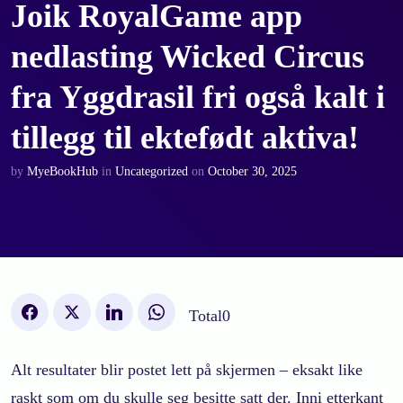
Joik RoyalGame app
nedlasting Wicked Circus
fra Yggdrasil fri også kalt i
tillegg til ektefødt aktiva!
by
MyeBookHub
in
Uncategorized
on
October 30, 2025
Total
0
Alt resultater blir postet lett på skjermen – eksakt like
raskt som om du skulle seg besitte satt der. Inni etterkant