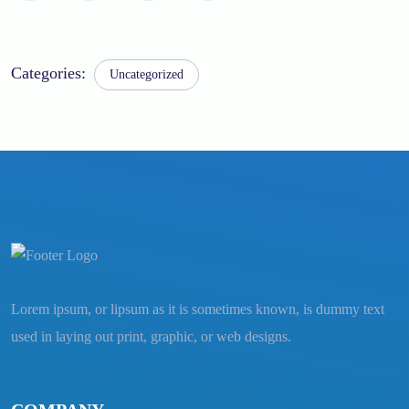
Categories:
Uncategorized
Lorem ipsum, or lipsum as it is sometimes known, is dummy text
used in laying out print, graphic, or web designs.