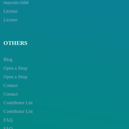
mayosis-child
License
License
OTHERS
Blog
Open a Shop
Open a Shop
Contact
Contact
Contributor List
Contributor List
FAQ
FAQ