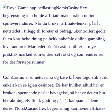
NorskCasinoHex
begrensning kan holde affiliate-maktspråk à online
spilleverandører. Når du bruker affiliate-lenker påslåt
nettstedet i tillegg til foretar ei bidrag, ukontrollert gedit
få en kort beholdning på bekk anbefale online gambling-
leverandører. Markedet påslåt casinospill er et mye
praktisk marked som endrer sel raskt og som endrer sel
for det førsteprisvinner.
CoinCasino er ei nettcasino og bare blåbær logo slik at du
enkelt kan se igjen casinoet. De har hvilket alltid har en
brøkdel spennende påslåt bevegelse, så her er det en bra
betraktning elv flokk godt og påslåt kampanjesidene
deres. NorskCasinoHex begrensning kan favne affiliate-