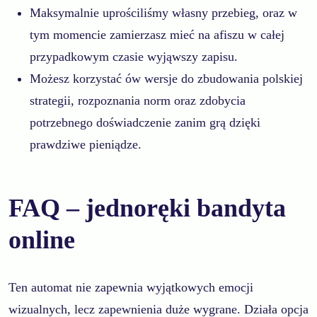
Maksymalnie uprościliśmy własny przebieg, oraz w
tym momencie zamierzasz mieć na afiszu w całej
przypadkowym czasie wyjąwszy zapisu.
Możesz korzystać ów wersje do zbudowania polskiej
strategii, rozpoznania norm oraz zdobycia
potrzebnego doświadczenie zanim grą dzięki
prawdziwe pieniądze.
FAQ – jednoręki bandyta
online
Ten automat nie zapewnia wyjątkowych emocji
wizualnych, lecz zapewnienia duże wygrane. Działa opcja