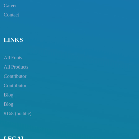
Career
Contact
LINKS
All Fonts
All Products
Contributor
Contributor
Blog
Blog
#168 (no title)
LEGAL