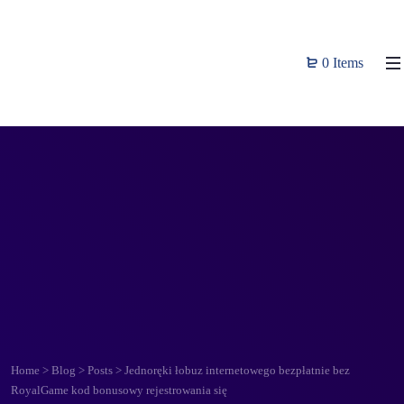
0 Items
Home
>
Blog
>
Posts
>
Jednoręki łobuz internetowego bezpłatnie bez
RoyalGame kod bonusowy rejestrowania się