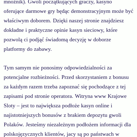
mnożnik). Gwoli początkujących graczy, kasyno
oferujące darmowe gry będąc demonstracyjnym może być
właściwym doborem. Dzięki naszej stronie znajdziesz
dokładne i praktyczne opinie kasyn sieciowy, które
pozwolą ci podjąć świadomą decyzję w doborze
platformy do zabawy.
Tym samym nie ponosimy odpowiedzialności za
potencjalne rozbieżności. Przed skorzystaniem z bonusu
za każdym razem trzeba zapoznać się pochodzące z tej
zapisami pod stronie operatora. Witryna www Krajowe
Sloty – jest to największa podłoże kasyn online i
najistotniejszych bonusów z brakiem depozytu gwoli
Polaków. Jesteśmy niezależnym podłożem informacji dla
polskojęzycznych klientów, jacy są po państwach w