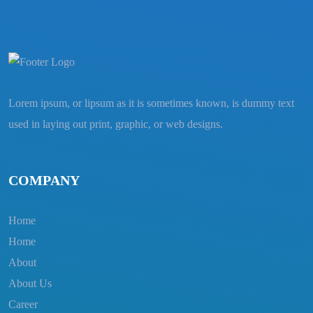
Lorem ipsum, or lipsum as it is sometimes known, is dummy text
used in laying out print, graphic, or web designs.
COMPANY
Home
Home
About
About Us
Career