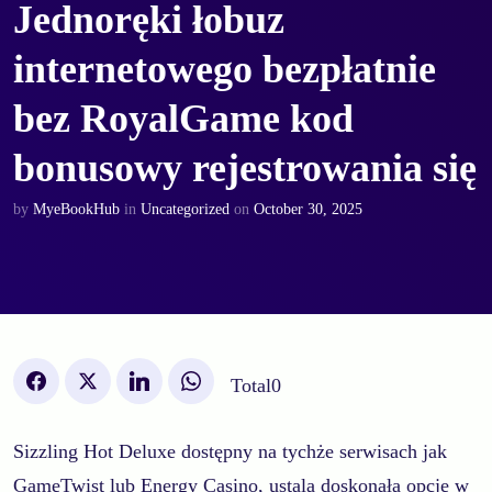
Jednoręki łobuz
internetowego bezpłatnie
bez RoyalGame kod
bonusowy rejestrowania się
by
MyeBookHub
in
Uncategorized
on
October 30, 2025
Total
0
Sizzling Hot Deluxe dostępny na tychże serwisach jak
GameTwist lub Energy Casino, ustala doskonałą opcję w