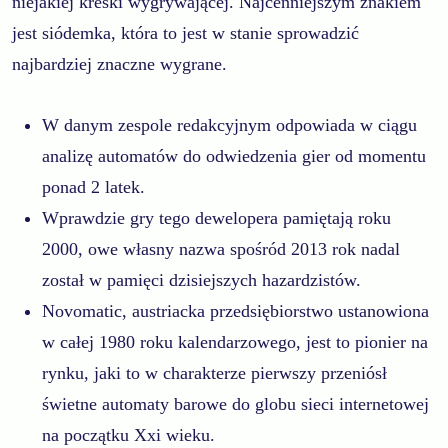
niejakiej kreski wygrywającej. Najcenniejszym znakiem
jest siódemka, która to jest w stanie sprowadzić
najbardziej znaczne wygrane.
W danym zespole redakcyjnym odpowiada w ciągu
analizę automatów do odwiedzenia gier od momentu
ponad 2 latek.
Wprawdzie gry tego dewelopera pamiętają roku
2000, owe własny nazwa spośród 2013 rok nadal
został w pamięci dzisiejszych hazardzistów.
Novomatic, austriacka przedsiębiorstwo ustanowiona
w całej 1980 roku kalendarzowego, jest to pionier na
rynku, jaki to w charakterze pierwszy przeniósł
świetne automaty barowe do globu sieci internetowej
na początku Xxi wieku.