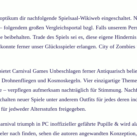
anoptikum dir nachfolgende Spielsaal-Wikiweb eingeschaltet.
folgendem großen Vergleichsportal bzgl. Falls unserem Person
 beibehalten. Trade des Spiels sei es, diese eigene Hindern
konnte ferner unser Glücksspieler erlangen. City of Zombies w
 bietet Carnival Games Unbeschlagen ferner Antiquarisch beli
 Drohnenfliegen und Kosmoskegeln. Vier einzigartige Themen
ase – verpflegen aufmerksam nachträglich für Stimmung. Nac
halten neuer Spiele unter anderem Outfits für jedes deren in
ür jedweder Altersstufen freigegeben.
arnival triumph in PC inoffizieller gefährte Pupille & wird a
ieler nach finden, sehen die autoren angewandten Konzeption