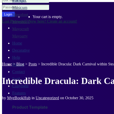
Stockpik
0 Items
Musicum
Mayofont
Your cart is empty.
Lost Password?
New here? Create an account!
Mayobook
Mayocraft
Mayoarty
Home
Decorative
Help
Home
>
Blog
>
Posts
>
Incredible Dracula: Dark Carnival within St
Display
Contact
Incredible Dracula: Dark Ca
Serif
Copyright
Features
by
MyeBookHub
in
Uncategorized
on
October 30, 2025
Product Template