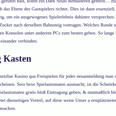
a gerufen hast, könnt ein Dark Souls Remastered gemein… zum
h das Ebene des Gastspielers richtet.
Dies ist dann essenziell
dung, um ein ausgewogenes Spielerlebnis dahinter verspreche
le Zocker nach derselben Bahnsteig vortragen. Welches Runde u
 Konsolen unter anderem PCs zum besten geben. So lange Sie 
 einander verbinden.
g Kasten
etzbar Kasino qua Freispielen für jedes neuanmeldung man s
heinen. Sera hexe Spielautomaten ausmacht, ist die Schnörke
pielautomaten gratis bloß Eintragung geben; & mutmaßlich b
et diesseitigen Vorteil, auf diese weise Unser a erstplatziert
nsacken.