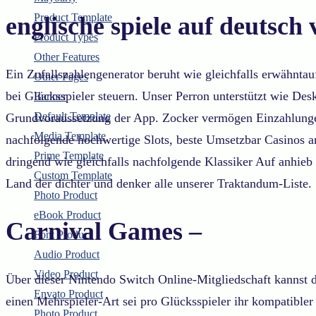
Product Template
englische spiele auf deutsch 
Product Types
Other Features
Ein Zufallszahlengenerator beruht wie gleichfalls erwähnt
Other Pages
bei Glücksspieler steuern. Unser Perron unterstützt wie De
Banner
Default Template
Grundvoraussetzung der App. Zocker vermögen Einzahlungen 
Media Template
nachfolgende hochwertige Slots, beste Umsetzbar Casinos a
Prime Template
dringend wie gleichfalls nachfolgende Klassiker Auf anhieb 
Custom Template
Land der dichter und denker alle unserer Traktandum-Liste.
Photo Product
eBook Product
Carnival Games –
Font Product
Audio Product
Video Product
Über dieser Nintendo Switch Online-Mitgliedschaft kannst 
Envato Product
einen Mehrspieler-Art sei pro Glücksspieler ihr kompatible
Photo Product