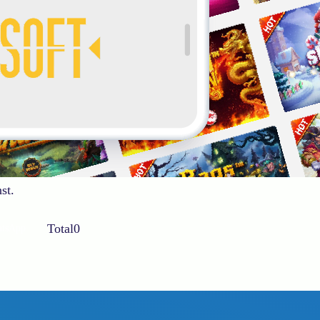
st.
Total
0
tsApp