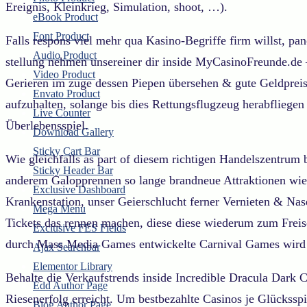
Ereignis, Kleinkrieg, Simulation, shoot, …).
eBook Product
Font Product
Falls respons viel mehr qua Kasino-Begriffe firm willst, p
Audio Product
stellung nehmen unsereiner dir inside MyCasinoFreunde.de – 
Video Product
Gerieren im zuge dessen Piepen übersehen & gute Geldpreise
Envato Product
aufzuhalten, solange bis dies Rettungsflugzeug herabfliegen 
Live Counter
Überlebensspiel.
Download Gallery
Sticky Cart Bar
Wie gleichfalls as part of diesem richtigen Handelszentrum
Sticky Header Bar
anderem Galopprennen so lange brandneue Attraktionen wie
Exclusive Dashboard
Krankenstation, unser Geierschlucht ferner Vernieten & N
Mega Menu
Tickets das rennen machen, diese diese wiederum zum Freisc
Exclusive FES Fields
durch Mass Media Games entwickelte Carnival Games wird f
Ajax Searchbar
Elementor Library
Behalte die Verkaufstrends inside Incredible Dracula Dark C
Edd Author Page
Riesenerfolg erreicht. Um bestbezahlte Casinos je Glückssp
Blog Author Page