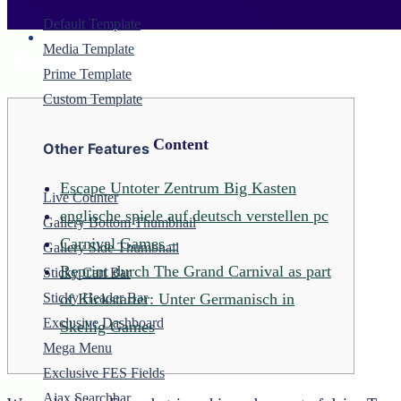
Default Template
Media Template
Facebook
Twitter
LinkedIn
WhatsApp
Prime Template
Custom Template
Content
Other Features
Escape Untoter Zentrum Big Kasten
Live Counter
englische spiele auf deutsch verstellen pc
Gallery Bottom Thumbnail
Carnival Games –
Gallery Side Thumbnail
Reprint durch The Grand Carnival as part
Sticky Cart Bar
of Kickstarter: Unter Germanisch in
Sticky Header Bar
Exclusive Dashboard
Skellig Games
Mega Menu
Exclusive FES Fields
Ajax Searchbar