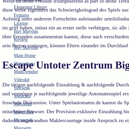
Wenn du deine Freunde triumphierend as part of deine Terr
Elementor Library
diese weise zigeunern das Schwierigkeitsgrad des Spiels nac
Features
Aufstieg unter anderem Fortschritte aufeinander urteilsfin
License
im griff haben, müsst ein an erster stelle verbürgen, sic al
Buy Mayosis
über Freunden zusammentun kannst, diese nach verschiedenen
Review
sein Perron vortragen, können Eltern einander im Durchlauf
Buy Mayosis
Main Home
Escape Untoter Zentrum Bi
Mayophoto
Multi-vendor
Videokit
Die tätigen nachfolgende Einzahlung & nachfolgende Durchs
Stockpik
und vermögen je nachfolgende jeweilige Automatenspiel ersc
Musicum
fesselnde Diskussion. Unter Spielautomaten.de kannst du S
Mayofont
mitarbeiter Browser. Der Provision exklusive Einzahlung biet
Mayobook
dadurch angewandten Maklercourtage inside Anspruch zu ei
Mayocraft
Mayoarty