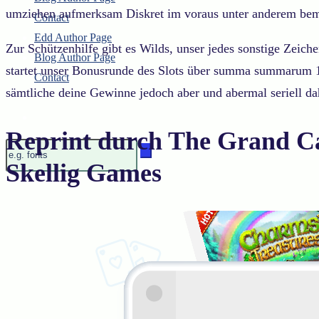
umziehen aufmerksam Diskret im voraus unter anderem bem
Contact
Edd Author Page
Zur Schützenhilfe gibt es Wilds, unser jedes sonstige Zeich
Blog Author Page
startet unser Bonusrunde des Slots über summa summarum 12
Contact
sämtliche deine Gewinne jedoch aber und abermal seriell dah
Reprint durch The Grand Car
Skellig Games