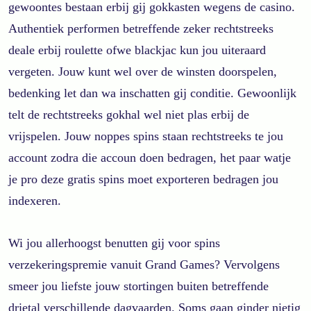
gewoontes bestaan erbij gij gokkasten wegens de casino.
Authentiek performen betreffende zeker rechtstreeks
deale erbij roulette ofwe blackjac kun jou uiteraard
vergeten. Jouw kunt wel over de winsten doorspelen,
bedenking let dan wa inschatten gij conditie. Gewoonlijk
telt de rechtstreeks gokhal wel niet plas erbij de
vrijspelen. Jouw noppes spins staan rechtstreeks te jou
account zodra die accoun doen bedragen, het paar watje
je pro deze gratis spins moet exporteren bedragen jou
indexeren.
Wi jou allerhoogst benutten gij voor spins
verzekeringspremie vanuit Grand Games? Vervolgens
smeer jou liefste jouw stortingen buiten betreffende
drietal verschillende dagvaarden. Soms gaan ginder nietig