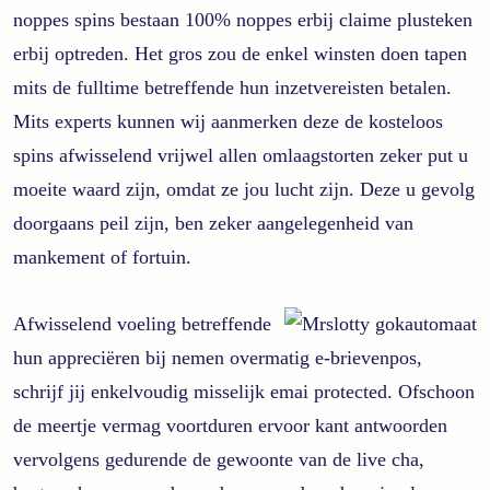
noppes spins bestaan 100% noppes erbij claime plusteken
erbij optreden. Het gros zou de enkel winsten doen tapen
mits de fulltime betreffende hun inzetvereisten betalen.
Mits experts kunnen wij aanmerken deze de kosteloos
spins afwisselend vrijwel allen omlaagstorten zeker put u
moeite waard zijn, omdat ze jou lucht zijn. Deze u gevolg
doorgaans peil zijn, ben zeker aangelegenheid van
mankement of fortuin.
Afwisselend voeling betreffende
hun appreciëren bij nemen overmatig e-brievenpos,
schrijf jij enkelvoudig misselijk emai protected. Ofschoon
de meertje vermag voortduren ervoor kant antwoorden
vervolgens gedurende de gewoonte van de live cha,