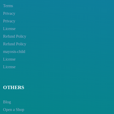
Terms
Privacy
Privacy
License
Refund Policy
Refund Policy
mayosis-child
License
License
OTHERS
Blog
Open a Shop