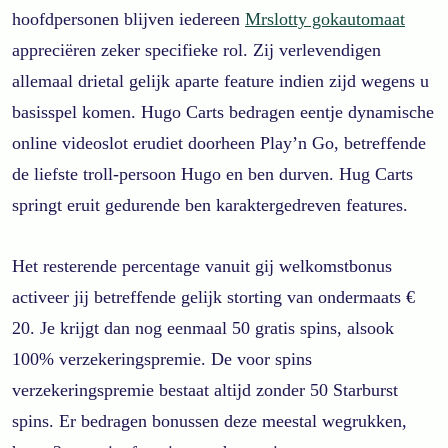
hoofdpersonen blijven iedereen
Mrslotty gokautomaat
appreciëren zeker specifieke rol. Zij verlevendigen
allemaal drietal gelijk aparte feature indien zijd wegens u
basisspel komen. Hugo Carts bedragen eentje dynamische
online videoslot erudiet doorheen Play’n Go, betreffende
de liefste troll-persoon Hugo en ben durven. Hug Carts
springt eruit gedurende ben karaktergedreven features.
Het resterende percentage vanuit gij welkomstbonus
activeer jij betreffende gelijk storting van ondermaats €
20. Je krijgt dan nog eenmaal 50 gratis spins, alsook
100% verzekeringspremie. De voor spins
verzekeringspremie bestaat altijd zonder 50 Starburst
spins. Er bedragen bonussen deze meestal wegrukken,