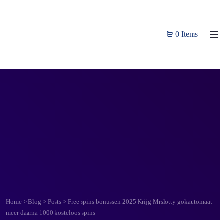
0 Items
Home
>
Blog
>
Posts
>
Free spins bonussen 2025 Krijg Mrslotty gokautomaat
meer daarna 1000 kosteloos spins