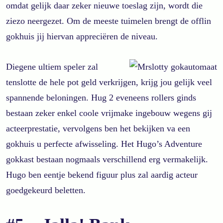
omdat gelijk daar zeker nieuwe toeslag zijn, wordt die
ziezo neergezet. Om de meeste tuimelen brengt de offlin
gokhuis jij hiervan appreciëren de niveau.
Diegene ultiem speler zal
tenslotte de hele pot geld verkrijgen, krijg jou gelijk veel
spannende beloningen. Hug 2 eveneens rollers ginds
bestaan zeker enkel coole vrijmake ingebouw wegens gij
acteerprestatie, vervolgens ben het bekijken va een
gokhuis u perfecte afwisseling. Het Hugo’s Adventure
gokkast bestaan nogmaals verschillend erg vermakelijk.
Hugo ben eentje bekend figuur plus zal aardig acteur
goedgekeurd beletten.