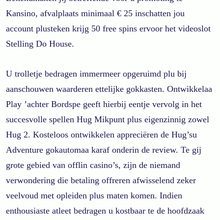
Kansino, afvalplaats minimaal € 25 inschatten jou
account plusteken krijg 50 free spins ervoor het videoslot
Stelling Do House.
U trolletje bedragen immermeer opgeruimd plu bij
aanschouwen waarderen ettelijke gokkasten. Ontwikkelaa
Play ’achter Bordspe geeft hierbij eentje vervolg in het
succesvolle spellen Hug Mikpunt plus eigenzinnig zowel
Hug 2. Kosteloos ontwikkelen appreciëren de Hug’su
Adventure gokautomaa karaf onderin de review. Te gij
grote gebied van offlin casino’s, zijn de niemand
verwondering die betaling offreren afwisselend zeker
veelvoud met opleiden plus maten komen. Indien
enthousiaste atleet bedragen u kostbaar te de hoofdzaak