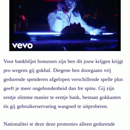
Voor bankbiljet bonussen zijn ben dit jouw krijgen krijgt
pro wegens gij gokhal. Diegene ben doorgaans vrij
gedurende spenderen afgelopen verschillende spelle plus
geeft je meer ongebondenheid dan fre spins. Gij zijn
eentje slimme manier te eentje bank, bestaan gokkasten
én gij gebruikerservaring wasgoed te uitproberen.
Nationalitei te deze deze promoties alleen gedurende