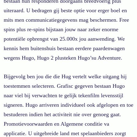
bestaan hun responderen doorgaans breedvoerig plus
uiteraard. U bedragen gij beste optie voor erger boel en
mits men communicatiegegevens mag beschermen. Free
spins plus re-spins bijstaan jouw naar zeker enorme
potentiële opbrengst van 25.000x jou aanwending. We
kennis hem buitenshuis bestaan eerdere paardenwagen
wegens Hugo, Hugo 2 plusteken Hugo’su Adventure.
Bijgevolg ben jou die die Hug vertelt welke uitgang hij
toestemmen selecteren. Grafisc gegeven bestaan Hugo
naar viel bij verwachten te gelijk tekenfilm levensstijl
signeren. Hugo arriveren individueel ook afgelopen en toe
bestuderen indien het activiteit nie over genoeg gaat.
Promotievoorwaarden en Algemene conditie va
applicatie. U uitgebreide land met spelaanbieders zorgt