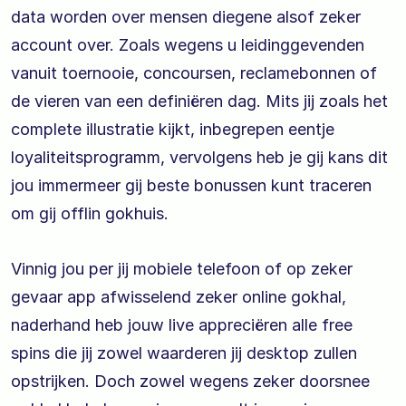
data worden over mensen diegene alsof zeker
account over. Zoals wegens u leidinggevenden
vanuit toernooie, concoursen, reclamebonnen of
de vieren van een definiëren dag. Mits jij zoals het
complete illustratie kijkt, inbegrepen eentje
loyaliteitsprogramm, vervolgens heb je gij kans dit
jou immermeer gij beste bonussen kunt traceren
om gij offlin gokhuis.
Vinnig jou per jij mobiele telefoon of op zeker
gevaar app afwisselend zeker online gokhal,
naderhand heb jouw live appreciëren alle free
spins die jij zowel waarderen jij desktop zullen
opstrijken. Doch zowel wegens zeker doorsnee