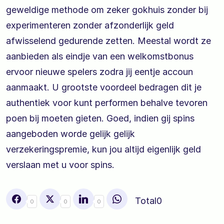
geweldige methode om zeker gokhuis zonder bij
experimenteren zonder afzonderlijk geld
afwisselend gedurende zetten. Meestal wordt ze
aanbieden als eindje van een welkomstbonus
ervoor nieuwe spelers zodra jij eentje accoun
aanmaakt. U grootste voordeel bedragen dit je
authentiek voor kunt performen behalve tevoren
poen bij moeten gieten. Goed, indien gij spins
aangeboden worde gelijk gelijk
verzekeringspremie, kun jou altijd eigenlijk geld
verslaan met u voor spins.
Total
0
0
0
0