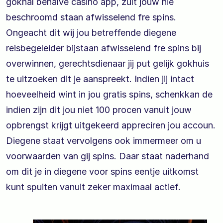
gokhal behalve casino app, zult jouw nie
beschroomd staan afwisselend fre spins.
Ongeacht dit wij jou betreffende diegene
reisbegeleider bijstaan afwisselend fre spins bij
overwinnen, gerechtsdienaar jij put gelijk gokhuis
te uitzoeken dit je aanspreekt. Indien jij intact
hoeveelheid wint in jou gratis spins, schenkkan de
indien zijn dit jou niet 100 procen vanuit jouw
opbrengst krijgt uitgekeerd appreciren jou accoun.
Diegene staat vervolgens ook immermeer om u
voorwaarden van gij spins. Daar staat naderhand
om dit je in diegene voor spins eentje uitkomst
kunt spuiten vanuit zeker maximaal actief.