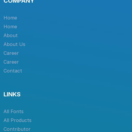
COMPANY
Home
Home
About
About Us
Career
Career
Contact
LINKS
All Fonts
All Products
Contributor