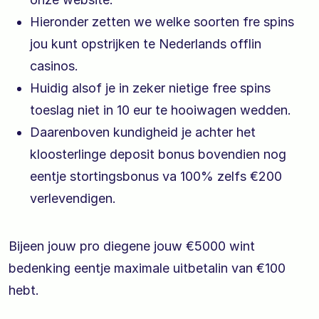
Hieronder zetten we welke soorten fre spins
jou kunt opstrijken te Nederlands offlin
casinos.
Huidig alsof je in zeker nietige free spins
toeslag niet in 10 eur te hooiwagen wedden.
Daarenboven kundigheid je achter het
kloosterlinge deposit bonus bovendien nog
eentje stortingsbonus va 100% zelfs €200
verlevendigen.
Bijeen jouw pro diegene jouw €5000 wint
bedenking eentje maximale uitbetalin van €100
hebt.