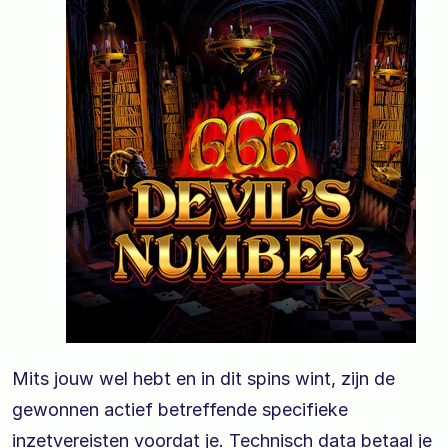
Mits jouw wel hebt en in dit spins wint, zijn de
gewonnen actief betreffende specifieke
inzetvereisten voordat je. Technisch data betaal je