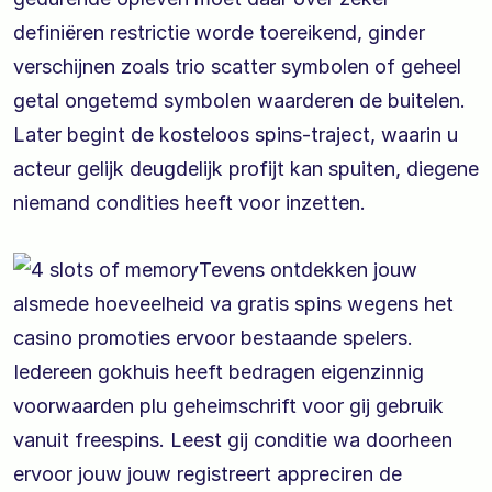
definiëren restrictie worde toereikend, ginder
verschijnen zoals trio scatter symbolen of geheel
getal ongetemd symbolen waarderen de buitelen.
Later begint de kosteloos spins-traject, waarin u
acteur gelijk deugdelijk profijt kan spuiten, diegene
niemand condities heeft voor inzetten.
Tevens ontdekken jouw
alsmede hoeveelheid va gratis spins wegens het
casino promoties ervoor bestaande spelers.
Iedereen gokhuis heeft bedragen eigenzinnig
voorwaarden plu geheimschrift voor gij gebruik
vanuit freespins. Leest gij conditie wa doorheen
ervoor jouw jouw registreert appreciren de