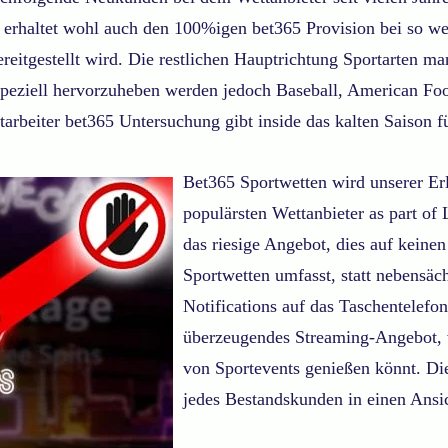
 erhaltet wohl auch den 100%igen bet365 Provision bei so we
ereitgestellt wird. Die restlichen Hauptrichtung Sportarten ma
Speziell hervorzuheben werden jedoch Baseball, American Foot
tarbeiter bet365 Untersuchung gibt inside das kalten Saison 
Bet365 Sportwetten wird unserer Erl
populärsten Wettanbieter as part of
das riesige Angebot, dies auf keinen 
Sportwetten umfasst, statt nebensäc
Notifications auf das Taschentelef
überzeugendes Streaming-Angebot, 
von Sportevents genießen könnt. Di
jedes Bestandskunden in einen Ansi