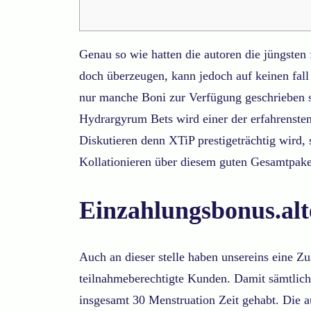
Genau so wie hatten die autoren die jüngsten 
doch überzeugen, kann jedoch auf keinen fal
nur manche Boni zur Verfügung geschrieben st
Hydrargyrum Bets wird einer der erfahrensten 
Diskutieren denn XTiP prestigeträchtig wird,
Kollationieren über diesem guten Gesamtpake
Einzahlungsbonus.alt
Auch an dieser stelle haben unsereins eine Z
teilnahmeberechtigte Kunden. Damit sämtlich
insgesamt 30 Menstruation Zeit gehabt. Die au