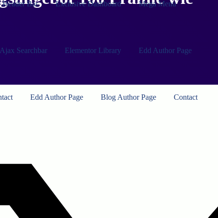
y Header Bar
Exclusive Dashboard
Mega Menu
Ajax Searchbar
Elementor Library
Edd Author Page
tact
Edd Author Page
Blog Author Page
Contact