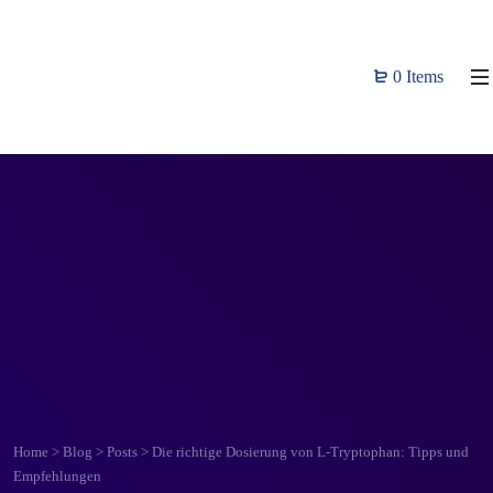
0 Items
Home
>
Blog
>
Posts
>
Die richtige Dosierung von L-Tryptophan: Tipps und
Empfehlungen