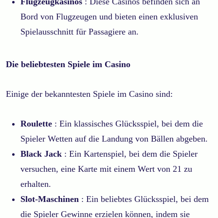
Flugzeugkasinos
: Diese Casinos befinden sich an
Bord von Flugzeugen und bieten einen exklusiven
Spielausschnitt für Passagiere an.
Die beliebtesten Spiele im Casino
Einige der bekanntesten Spiele im Casino sind:
Roulette
: Ein klassisches Glücksspiel, bei dem die
Spieler Wetten auf die Landung von Bällen abgeben.
Black Jack
: Ein Kartenspiel, bei dem die Spieler
versuchen, eine Karte mit einem Wert von 21 zu
erhalten.
Slot-Maschinen
: Ein beliebtes Glücksspiel, bei dem
die Spieler Gewinne erzielen können, indem sie