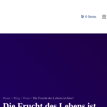
0 Items
Home
>
Blog
>
Posts
>
Die Frucht des Lebens ist hier!
Die Frucht des Lebens ist