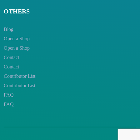
OTHERS
Blog
Open a Shop
Open a Shop
Contact
Contact
Contributor List
Contributor List
FAQ
FAQ