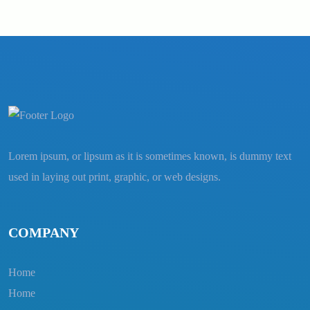
Lorem ipsum, or lipsum as it is sometimes known, is dummy text
used in laying out print, graphic, or web designs.
COMPANY
Home
Home