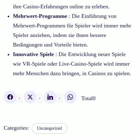
ihre Casino-Erfahrungen online zu erleben.
Mehrwert-Programme
: Die Einführung von
Mehrwert-Programmen für Spieler wird immer mehr
Spieler anziehen, indem sie ihnen bessere
Bedingungen und Vorteile bieten.
Innovative Spiele
: Die Entwicklung neuer Spiele
wie VR-Spiele oder Live-Casino-Spiele wird immer
mehr Menschen dazu bringen, in Casinos zu spielen.
Total
0
0
0
0
Categories:
Uncategorized