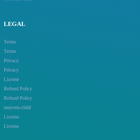
LEGAL
Terms
Terms
Privacy
Privacy
License
Refund Policy
Refund Policy
mayosis-child
License
License