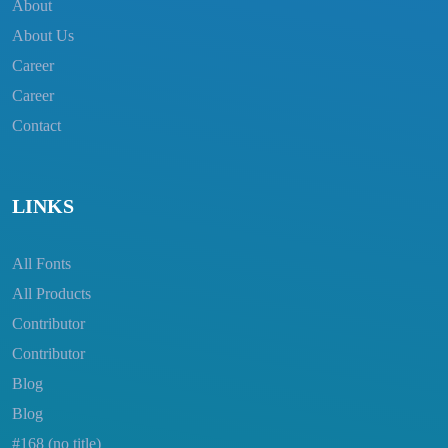
About
About Us
Career
Career
Contact
LINKS
All Fonts
All Products
Contributor
Contributor
Blog
Blog
#168 (no title)