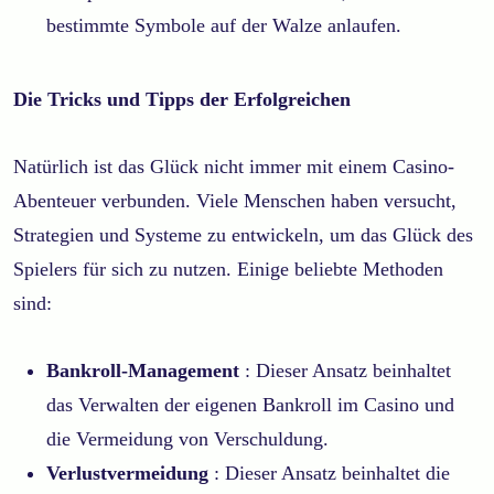
bestimmte Symbole auf der Walze anlaufen.
Die Tricks und Tipps der Erfolgreichen
Natürlich ist das Glück nicht immer mit einem Casino-
Abenteuer verbunden. Viele Menschen haben versucht,
Strategien und Systeme zu entwickeln, um das Glück des
Spielers für sich zu nutzen. Einige beliebte Methoden
sind:
Bankroll-Management
: Dieser Ansatz beinhaltet
das Verwalten der eigenen Bankroll im Casino und
die Vermeidung von Verschuldung.
Verlustvermeidung
: Dieser Ansatz beinhaltet die