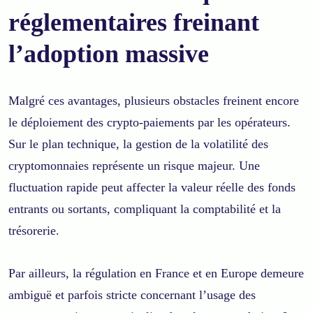
réglementaires freinant
l’adoption massive
Malgré ces avantages, plusieurs obstacles freinent encore
le déploiement des crypto-paiements par les opérateurs.
Sur le plan technique, la gestion de la volatilité des
cryptomonnaies représente un risque majeur. Une
fluctuation rapide peut affecter la valeur réelle des fonds
entrants ou sortants, compliquant la comptabilité et la
trésorerie.
Par ailleurs, la régulation en France et en Europe demeure
ambiguë et parfois stricte concernant l’usage des