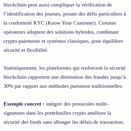
blockchain peut aussi compliquer la vérification de
l’identification des joueurs, posant des défis particuliers à
la conformité KYC (Know Your Customer). Certains
opérateurs adoptent des solutions hybrides, combinant
crypto-paiements et systèmes classiques, pour équilibrer
sécurité et flexibilité.
Statistiquement, les plateformes qui renforcent la sécurité
blockchain rapportent une diminution des fraudes jusqu’à
30% par rapport aux méthodes purement traditionnelles.
Exemple concret :
intégrer des protocoles multi-
signatures dans les portefeuilles crypto améliore la
sécurité des fonds sans allonger les délais de transaction.