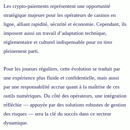
Les crypto-paiements représentent une opportunité
stratégique majeure pour les opérateurs de casinos en
ligne, alliant rapidité, sécurité et économie. Cependant, ils
imposent aussi un travail d’adaptation technique,
réglementaire et culturel indispensable pour en tirer
pleinement parti.
Pour les joueurs réguliers, cette évolution se traduit par
une expérience plus fluide et confidentielle, mais aussi
par une responsabilité accrue quant à la maîtrise de ces
outils numériques. Du côté des opérateurs, une intégration
réfléchie — appuyée par des solutions robustes de gestion
des risques — sera la clé du succès dans ce secteur
dynamique.