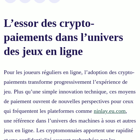
L’essor des crypto-
paiements dans l’univers
des jeux en ligne
Pour les joueurs réguliers en ligne, l’adoption des crypto-
paiements transforme progressivement l’expérience de
jeu. Plus qu’une simple innovation technique, ces moyens
de paiement ouvrent de nouvelles perspectives pour ceux
qui fréquentent les plateformes comme
ninlay.eu.com
,
une référence dans l’univers des machines à sous et autres
jeux en ligne. Les cryptomonnaies apportent une rapidité