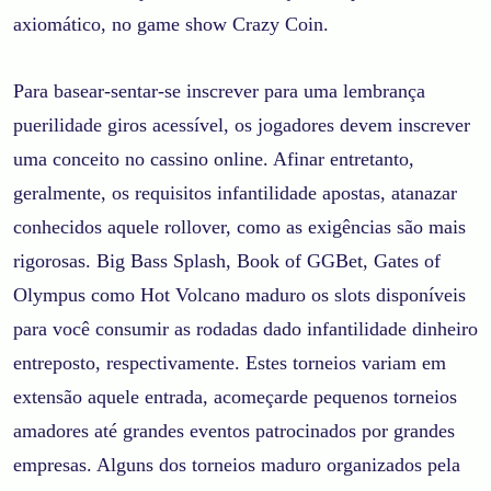
axiomático, no game show Crazy Coin.
Para basear-sentar-se inscrever para uma lembrança
puerilidade giros acessível, os jogadores devem inscrever
uma conceito no cassino online. Afinar entretanto,
geralmente, os requisitos infantilidade apostas, atanazar
conhecidos aquele rollover, como as exigências são mais
rigorosas. Big Bass Splash, Book of GGBet, Gates of
Olympus como Hot Volcano maduro os slots disponíveis
para você consumir as rodadas dado infantilidade dinheiro
entreposto, respectivamente. Estes torneios variam em
extensão aquele entrada, acomeçarde pequenos torneios
amadores até grandes eventos patrocinados por grandes
empresas. Alguns dos torneios maduro organizados pela