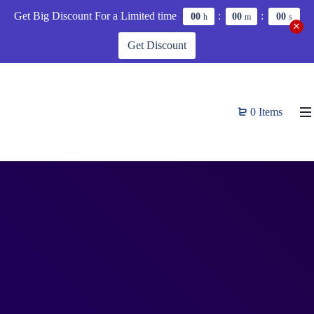
Get Big Discount For a Limited time
:
:
0
0
0
0
0
0
h
m
s
Get Discount
0 Items