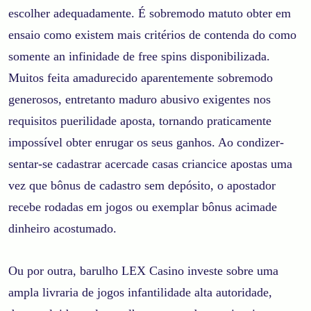
escolher adequadamente. É sobremodo matuto obter em
ensaio como existem mais critérios de contenda do como
somente an infinidade de free spins disponibilizada.
Muitos feita amadurecido aparentemente sobremodo
generosos, entretanto maduro abusivo exigentes nos
requisitos puerilidade aposta, tornando praticamente
impossível obter enrugar os seus ganhos. Ao condizer-
sentar-se cadastrar acercade casas criancice apostas uma
vez que bônus de cadastro sem depósito, o apostador
recebe rodadas em jogos ou exemplar bônus acimade
dinheiro acostumado.
Ou por outra, barulho LEX Casino investe sobre uma
ampla livraria de jogos infantilidade alta autoridade,