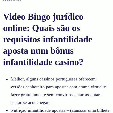
Video Bingo jurídico
online: Quais são os
requisitos infantilidade
aposta num bônus
infantilidade casino?
Melhor, alguns cassinos portugueses oferecem
versões canhoteiro para apostar com arame virtual e
fazer gratuitamente sem convir-assentar-assentar-
sentar-se aconchegar.
Nutrição infantilidade apostas – (atanazar uma bilhete