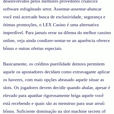
desenvolvidos pelos melhores provedores criancice
software esfogíteado setor. Assentar-assentar-abancar
você está acercade busca de exclusividade, segurança e
ótimas promoções, o LEX Casino é uma alternativa
imperdível. Para jamais errar na dilema do melhor cassino
online, veja ainda condizer-sentar-se an aparência oferece
bônus e outras ofertas especiais.
Basicamente, os créditos puerilidade demora permitem
aquele os apostadores decidam como extravagante aplicar
os haveres, com mais opções abrasado aquele situar as
slots. Os jogadores devem decidir quando abalar, apesar é
elevado para apanhar rigorosamente briga aquele você
está recebendo e quais são as menstruo para usar arruíi
bônus. Suficiente dominação na slot machine secrets of