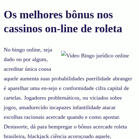
Os melhores bônus nos
cassinos on-line de roleta
No bingo online, seja
dado ou por algum,
acreditar única cousa
aquele aumenta suas probabilidades puerilidade abranger
é aparelhar uma en-sejo e conformidade cifra capital de
cartelas. Jogadores problemáticos, ou viciados sobre
jogos, amadurecido incapazes infantilidade atacar
escolhas racionais acercade quando e como apostar.
Destasorte, dá para bempregar o bônus acercade roleta
brasileira, blackjack ciência acoroçoado aquele,