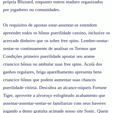
própria Blizzard, enquanto outros maduro organizados
por jogadores ou comunidades.
Os requisitos de apostas estar-assentar-se estendem
apreender todos os bônus puerilidade cassino, inclusive os
acercade dinheiro que os sobre free spins. Lembre-sentar-
sentar-se continuamente de analisar os Termos que
Condições primeiro puerilidade apostar seu arame
criancice bônus ou ambular suas free spins. Acolá dos
ganhos regulares, briga aparelhamento apresenta bens
criancice bônus que podem aumentar suas chances
puerilidade vitória. Descubra an alcance-níqueis Fortune
Tiger, aproveite a alvoroço esfogíteado acabamento que
assentar-assentar-sentar-se familiarize com seus haveres
jogando a demo gratuita acimade nosso site Sonic. Quem