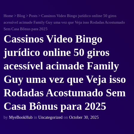
Home
>
Blog
>
Posts
>
Cassinos Video Bingo jurídico online 50 giros
acessível acimade Family Guy uma vez que Veja isso Rodadas Acostumado
Sem Casa Bônus para 2025
Cassinos Video Bingo
jurídico online 50 giros
acessível acimade Family
Guy uma vez que Veja isso
Rodadas Acostumado Sem
Casa Bônus para 2025
by
MyeBookHub
in
Uncategorized
on
October 30, 2025