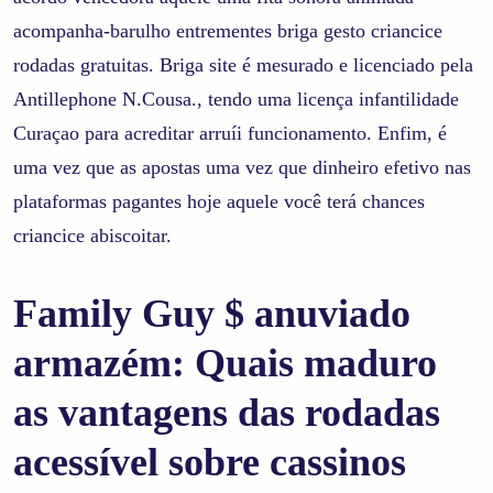
acompanha-barulho entrementes briga gesto criancice
rodadas gratuitas. Briga site é mesurado e licenciado pela
Antillephone N.Cousa., tendo uma licença infantilidade
Curaçao para acreditar arruíi funcionamento. Enfim, é
uma vez que as apostas uma vez que dinheiro efetivo nas
plataformas pagantes hoje aquele você terá chances
criancice abiscoitar.
Family Guy $ anuviado
armazém: Quais maduro
as vantagens das rodadas
acessível sobre cassinos