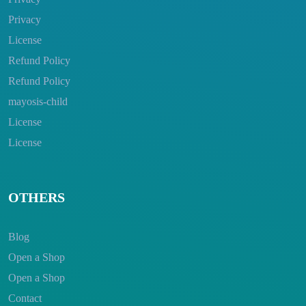
Privacy
License
Refund Policy
Refund Policy
mayosis-child
License
License
OTHERS
Blog
Open a Shop
Open a Shop
Contact