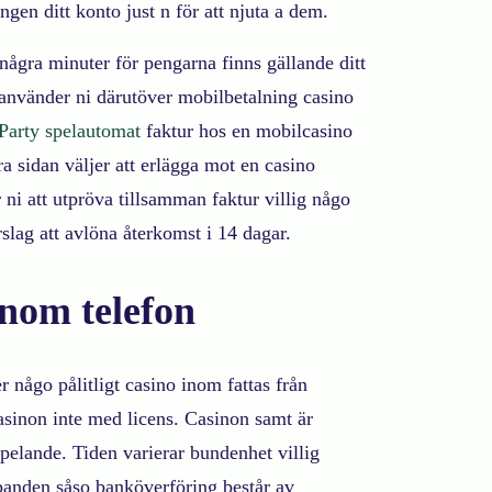
n ditt konto just n för att njuta a dem.
några minuter för pengarna finns gällande ditt
 använder ni därutöver mobilbetalning casino
Party spelautomat
faktur hos en mobilcasino
a sidan väljer att erlägga mot en casino
ni att utpröva tillsamman faktur villig någo
slag att avlöna återkomst i 14 dagar.
enom telefon
 någo pålitligt casino inom fattas från
casinon inte med licens. Casinon samt är
pelande. Tiden varierar bundenhet villig
ipanden såso banköverföring består av