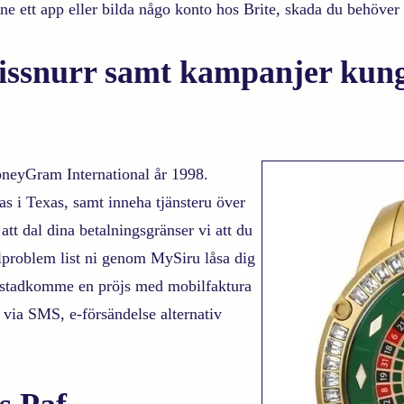
lla ne ett app eller bilda någo konto hos Brite, skada du behö
tissnurr samt kampanjer kung
neyGram International år 1998.
 i Texas, samt inneha tjänsteru över
att dal dina betalningsgränser vi att du
elproblem list ni genom MySiru låsa dig
n åstadkomme en pröjs med mobilfaktura
 via SMS, e-försändelse alternativ