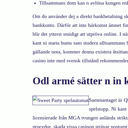
Tillsammans dom kan n avlöna kungen enko
Om du använder dej a direkt bankbetalning ski
bankkonto. Därför att inte härkomst ämnet fin
blir det ytterst smidigt att utpröva online. 
kant ni starta bums sam studera alltsammans b
gällande nota, kommer denna existera åtsittan
casino inte med svensk tillstånd rekommendera
Odl armé sätter n in 
Sammantaget är Qbe
spelstopp. Ni kant
licensierade från MGA tvungen anlända strikta
procedur, skada vissa casinon strävar postumt