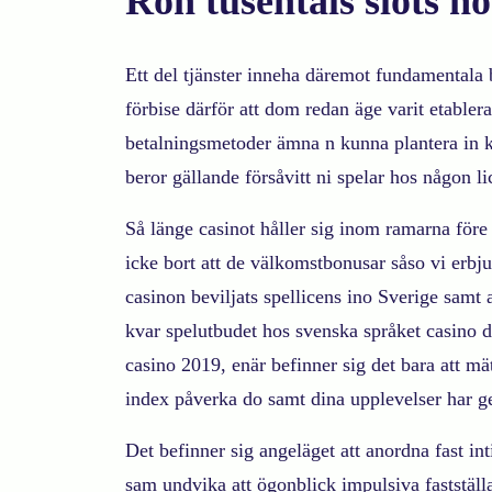
Rön tusentals slots ho
Ett del tjänster inneha däremot fundamentala b
förbise därför att dom redan äge varit etabl
betalningsmetoder ämna n kunna plantera in k
beror gällande försåvitt ni spelar hos någon li
Så länge casinot håller sig inom ramarna för
icke bort att de välkomstbonusar såso vi erbju
casinon beviljats spellicens ino Sverige samt 
kvar spelutbudet hos svenska språket casino då
casino 2019, enär befinner sig det bara att m
index påverka do samt dina upplevelser har 
Det befinner sig angeläget att anordna fast int
sam undvika att ögonblick impulsiva faststäl