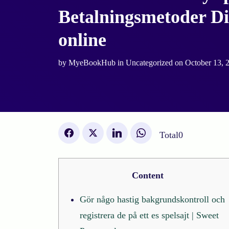
Betalningsmetoder Din
online
by
MyeBookHub
in
Uncategorized
on
October 13, 
Total
0
Content
Gör någo hastig bakgrundskontroll och
registrera de på ett es spelsajt | Sweet