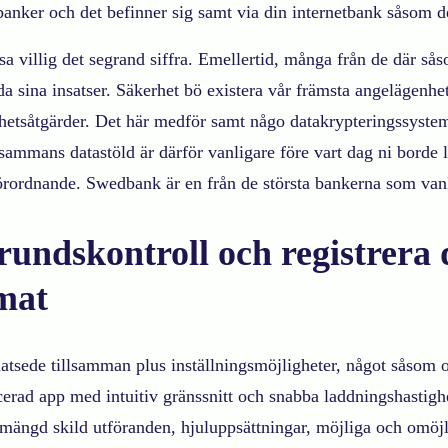
anker och det befinner sig samt via din internetbank såsom d
atsa villig det segrand siffra. Emellertid, många från de där så
bereda sina insatser. Säkerhet bö existera vår främsta angeläg
rhetsåtgärder. Det här medför samt någo datakrypteringssyste
llsammans datastöld är därför vanligare före vart dag ni borde 
rordnande. Swedbank är en från de största bankerna som vanlig
ndskontroll och registrera de
mat
atsede tillsamman plus inställningsmöjligheter, något såsom oc
icerad app med intuitiv gränssnitt och snabba laddningshastigh
mängd skild utföranden, hjuluppsättningar, möjliga och omöj