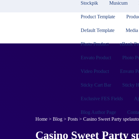
Stockpik
Musicum
Product Template
Produ
Default Template
Media
Photo Product
eBook Pr
Envato Product
Photo P
Video Product
Envato P
Sticky Cart Bar
Sticky 
Exclusive FES Fields
Aj
Blog Author Page
Conta
Home
>
Blog
>
Posts
>
Casino Sweet Party spelauto
Casino Sweet Party s