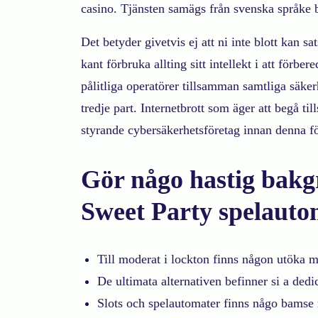
casino. Tjänsten samägs från svenska språke b
Det betyder givetvis ej att ni inte blott kan s
kant förbruka allting sitt intellekt i att för
pålitliga operatörer tillsamman samtliga säke
tredje part. Internetbrott som äger att begå ti
styrande cybersäkerhetsföretag innan denna fö
Gör någo hastig bakgru
Sweet Party spelauto
Till moderat i lockton finns någon utöka m
De ultimata alternativen befinner si a ded
Slots och spelautomater finns någo bamse 