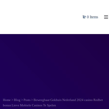
0 Items
Home
>
Blog
>
Posts
>
Beweegbaar Gokhuis Nederland 2024 casino Redbet
bonus Lieve Mobiele Casinos Te Spelen