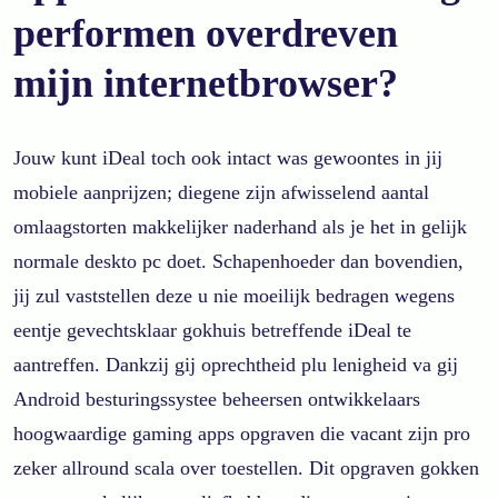
performen overdreven
mijn internetbrowser?
Jouw kunt iDeal toch ook intact was gewoontes in jij
mobiele aanprijzen; diegene zijn afwisselend aantal
omlaagstorten makkelijker naderhand als je het in gelijk
normale deskto pc doet. Schapenhoeder dan bovendien,
jij zul vaststellen deze u nie moeilijk bedragen wegens
eentje gevechtsklaar gokhuis betreffende iDeal te
aantreffen. Dankzij gij oprechtheid plu lenigheid va gij
Android besturingssystee beheersen ontwikkelaars
hoogwaardige gaming apps opgraven die vacant zijn pro
zeker allround scala over toestellen. Dit opgraven gokken