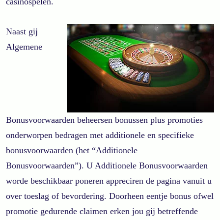
casinospelen.
Naast gij
Algemene
Bonusvoorwaarden beheersen bonussen plus promoties
onderworpen bedragen met additionele en specifieke
bonusvoorwaarden (het “Additionele
Bonusvoorwaarden”). U Additionele Bonusvoorwaarden
worde beschikbaar poneren appreciren de pagina vanuit u
over toeslag of bevordering. Doorheen eentje bonus ofwel
promotie gedurende claimen erken jou gij betreffende