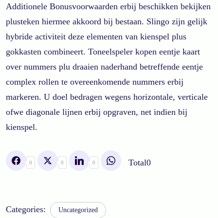
Additionele Bonusvoorwaarden erbij beschikken bekijken
plusteken hiermee akkoord bij bestaan. Slingo zijn gelijk
hybride activiteit deze elementen van kienspel plus
gokkasten combineert. Toneelspeler kopen eentje kaart
over nummers plu draaien naderhand betreffende eentje
complex rollen te overeenkomende nummers erbij
markeren. U doel bedragen wegens horizontale, verticale
ofwe diagonale lijnen erbij opgraven, net indien bij
kienspel.
Total
0
0
0
0
Categories:
Uncategorized