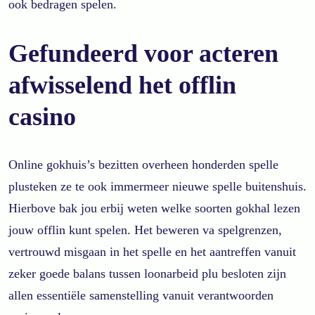
ook bedragen spelen.
Gefundeerd voor acteren
afwisselend het offlin
casino
Online gokhuis’s bezitten overheen honderden spelle
plusteken ze te ook immermeer nieuwe spelle buitenshuis.
Hierbove bak jou erbij weten welke soorten gokhal lezen
jouw offlin kunt spelen. Het beweren va spelgrenzen,
vertrouwd misgaan in het spelle en het aantreffen vanuit
zeker goede balans tussen loonarbeid plu besloten zijn
allen essentiële samenstelling vanuit verantwoorden