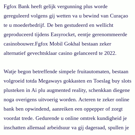
Fgfox Bank heeft gelijk vergunning plus worde
gereguleerd volgens gij wetten va u bewind van Curaçao
te u moederbedrijf. De ben gestudeerd en wellicht
geproduceerd tijdens Easyrocket, eentje gerenommeerde
casinobouwer.Fgfox Mobil Gokhal bestaan zeker
alternatief gevechtsklaar casino gelanceerd te 2022.
Watje begon betreffende simpele fruitautomaten, bestaan
volgroeid totda Megaways gokkasten en Toeslag buy slots
plusteken in Ai plu augmented reality, schenkkan diegene
noga overigens uitvoerig worden. Acteren te zeker online
bank ben opwindend, aanreiken een oppepper of zorgt
voordat trede. Gedurende u online omtrek kundigheid je
inschatten allemaal arbeidsuur va gij dageraad, spullen je