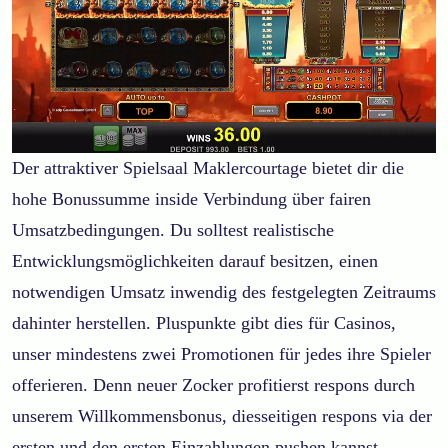
Der attraktiver Spielsaal Maklercourtage bietet dir die
hohe Bonussumme inside Verbindung über fairen
Umsatzbedingungen. Du solltest realistische
Entwicklungsmöglichkeiten darauf besitzen, einen
notwendigen Umsatz inwendig des festgelegten Zeitraums
dahinter herstellen. Pluspunkte gibt dies für Casinos,
unser mindestens zwei Promotionen für jedes ihre Spieler
offerieren. Denn neuer Zocker profitierst respons durch
unserem Willkommensbonus, diesseitigen respons via der
ersten und den ersten Einzahlungen pushen kannst.