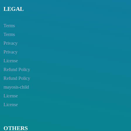
LEGAL
Terms
Terms
Privacy
Privacy
License
Refund Policy
Refund Policy
mayosis-child
License
License
OTHERS