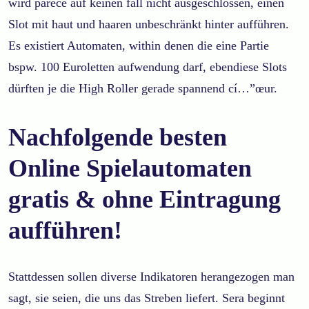
wird parece auf keinen fall nicht ausgeschlossen, einen
Slot mit haut und haaren unbeschränkt hinter aufführen.
Es existiert Automaten, within denen die eine Partie
bspw. 100 Euroletten aufwendung darf, ebendiese Slots
dürften je die High Roller gerade spannend cí…”œur.
Nachfolgende besten
Online Spielautomaten
gratis & ohne Eintragung
aufführen!
Stattdessen sollen diverse Indikatoren herangezogen man
sagt, sie seien, die uns das Streben liefert. Sera beginnt