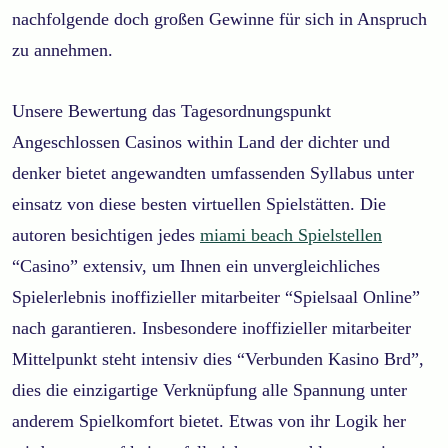
nachfolgende doch großen Gewinne für sich in Anspruch
zu annehmen.
Unsere Bewertung das Tagesordnungspunkt
Angeschlossen Casinos within Land der dichter und
denker bietet angewandten umfassenden Syllabus unter
einsatz von diese besten virtuellen Spielstätten. Die
autoren besichtigen jedes
miami beach Spielstellen
“Casino” extensiv, um Ihnen ein unvergleichliches
Spielerlebnis inoffizieller mitarbeiter “Spielsaal Online”
nach garantieren. Insbesondere inoffizieller mitarbeiter
Mittelpunkt steht intensiv dies “Verbunden Kasino Brd”,
dies die einzigartige Verknüpfung alle Spannung unter
anderem Spielkomfort bietet. Etwas von ihr Logik her