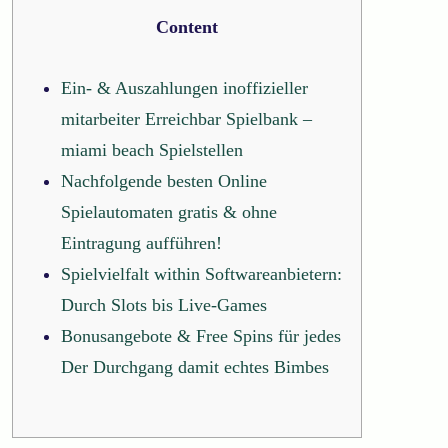
Content
Ein- & Auszahlungen inoffizieller
mitarbeiter Erreichbar Spielbank –
miami beach Spielstellen
Nachfolgende besten Online
Spielautomaten gratis & ohne
Eintragung aufführen!
Spielvielfalt within Softwareanbietern:
Durch Slots bis Live-Games
Bonusangebote & Free Spins für jedes
Der Durchgang damit echtes Bimbes