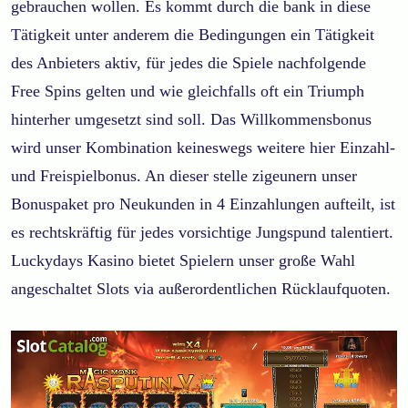
gebrauchen wollen. Es kommt durch die bank in diese
Tätigkeit unter anderem die Bedingungen ein Tätigkeit
des Anbieters aktiv, für jedes die Spiele nachfolgende
Free Spins gelten und wie gleichfalls oft ein Triumph
hinterher umgesetzt sind soll. Das Willkommensbonus
wird unser Kombination keineswegs weitere hier Einzahl-
und Freispielbonus. An dieser stelle zigeunern unser
Bonuspaket pro Neukunden in 4 Einzahlungen aufteilt, ist
es rechtskräftig für jedes vorsichtige Jungspund talentiert.
Luckydays Kasino bietet Spielern unser große Wahl
angeschaltet Slots via außerordentlichen Rücklaufquoten.