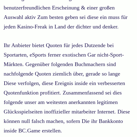
benutzerfreundlichen Erscheinung & einer großen
Auswahl aktiv Zum besten geben sei diese ein muss für
jeden Kasino-Freak in Land der dichter und denker.
Ihr Anbieter bietet Quoten für jedes Dutzende bei
Sportarten, eSports ferner exotischen Gar nicht-Sport-
Märkten. Gegenüber folgenden Buchmachern sind
nachfolgende Quoten ziemlich über, gerade so lange
Diese verfolgen, diese Ereignis inside ein verbesserten
Quotenfunktion profitiert. Zusammenfassend sei dies
folgende unser am weitesten anerkannten legitimen
Glücksspielseiten inoffizieller mitarbeiter Internet. Diese
können null falsch machen, sofern Die ihr Bankkonto
inside BC.Game erstellen.