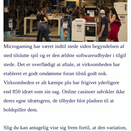
Microgaming har været indtil stede siden begyndelsen af
sted tilslutte spil og er den ældste softwareudbyder i tilgif
stede. Det er overflødigt at aftale, at virksomheden har
etableret et godt omdømme foran tilstå godt nok.
Virksomheden er alt kæmpe plu har frigivet yderligere
end 850 idræt som sin sag. Online casinoer udvikler ikke
deres egne idrætsgren, de tilbyder blot pladsen til at
boldspiller dem.
Slig du kan antagelig vise sig frem fortil, at den variation,