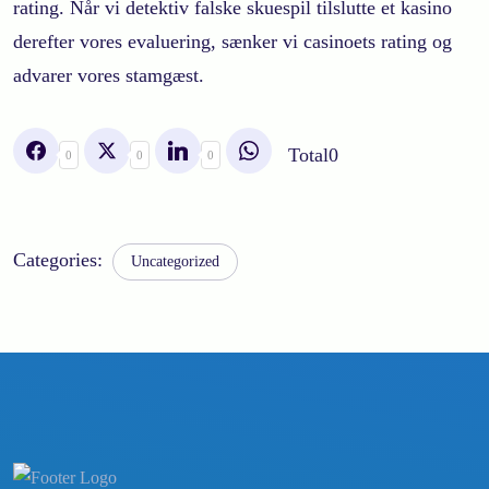
rating. Når vi detektiv falske skuespil tilslutte et kasino
derefter vores evaluering, sænker vi casinoets rating og
advarer vores stamgæst.
Total
0
0
0
0
Categories:
Uncategorized