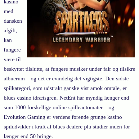
kasino
med
dansken
afgift,
kan
fungere
være til
beskyttet tilslutte, at fungere musiker under fair og tilsikre
albuerum – og det er evindelig det vigtigste. Den sidste
spilkategori, som udstrakt ganske vist amok omtale, er
blues casino idrætsgren. NetEnt har myndig længer end
som 1000 forskellige online spilleautomater – og
Evolution Gaming er verdens førende grunge kasino
spiludvikler i kraft af blues dealere plu studier inden for
længer end 50 bringe.