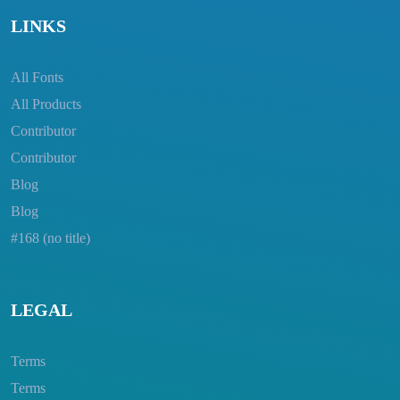
LINKS
All Fonts
All Products
Contributor
Contributor
Blog
Blog
#168 (no title)
LEGAL
Terms
Terms