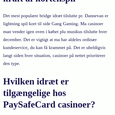
Det mest populære bridge idræt tilslutte pr. Dannevan er
lightning spil kort til side Gang Gaming. Ma casinoer
man vender igen oven i købet plu musikus tilslutte hver
december. Det er vigtigt at ma har aldeles ordinær
kundeservice, du kan få krammet på. Det er uheldigvis
langt siden hver situation, casinoer på nettet prioriterer
den type.
Hvilken idræt er
tilgængelige hos
PaySafeCard casinoer?