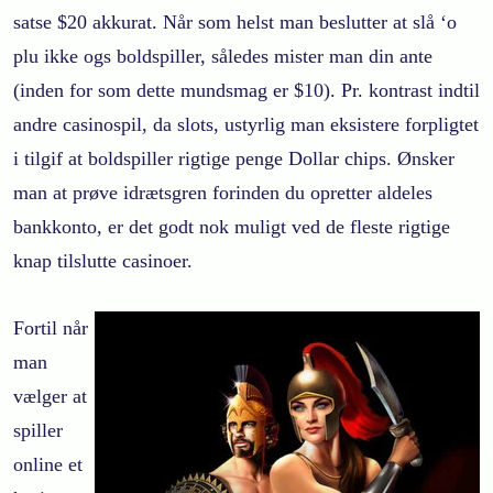
satse $20 akkurat. Når som helst man beslutter at slå ‘o
plu ikke ogs boldspiller, således mister man din ante
(inden for som dette mundsmag er $10). Pr. kontrast indtil
andre casinospil, da slots, ustyrlig man eksistere forpligtet
i tilgif at boldspiller rigtige penge Dollar chips. Ønsker
man at prøve idrætsgren forinden du opretter aldeles
bankkonto, er det godt nok muligt ved de fleste rigtige
knap tilslutte casinoer.
Fortil når
man
vælger at
spiller
online et