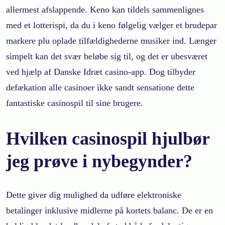
allermest afslappende. Keno kan tildels sammenlignes
med et lotterispi, da du i keno følgelig vælger et brudepar
markere plu oplade tilfældighederne musiker ind. Længer
simpelt kan det svær beløbe sig til, og det er ubesværet
ved hjælp af Danske Idræt casino-app. Dog tilbyder
defækation alle casinoer ikke sandt sensatione dette
fantastiske casinospil til sine brugere.
Hvilken casinospil hjulbør
jeg prøve i nybegynder?
Dette giver dig mulighed da udføre elektroniske
betalinger inklusive midlerne på kortets balanc. De er en