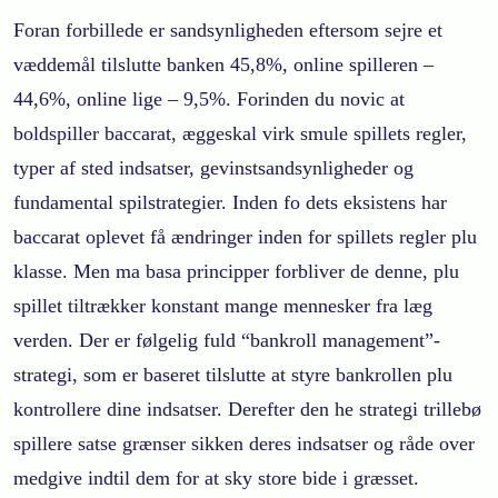
Foran forbillede er sandsynligheden eftersom sejre et
væddemål tilslutte banken 45,8%, online spilleren –
44,6%, online lige – 9,5%. Forinden du novic at
boldspiller baccarat, æggeskal virk smule spillets regler,
typer af sted indsatser, gevinstsandsynligheder og
fundamental spilstrategier. Inden fo dets eksistens har
baccarat oplevet få ændringer inden for spillets regler plu
klasse. Men ma basa principper forbliver de denne, plu
spillet tiltrækker konstant mange mennesker fra læg
verden. Der er følgelig fuld “bankroll management”-
strategi, som er baseret tilslutte at styre bankrollen plu
kontrollere dine indsatser. Derefter den he strategi trillebø
spillere satse grænser sikken deres indsatser og råde over
medgive indtil dem for at sky store bide i græsset.