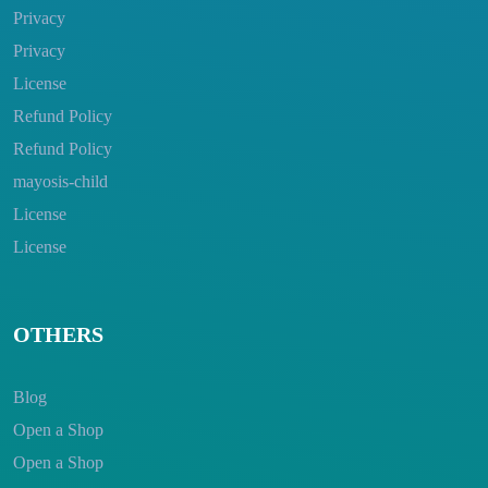
Privacy
Privacy
License
Refund Policy
Refund Policy
mayosis-child
License
License
OTHERS
Blog
Open a Shop
Open a Shop