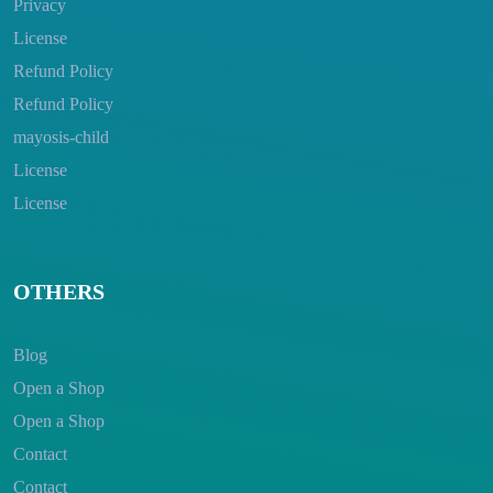
Privacy
License
Refund Policy
Refund Policy
mayosis-child
License
License
OTHERS
Blog
Open a Shop
Open a Shop
Contact
Contact