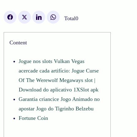
Total
0
Content
Jogue nos slots Vulkan Vegas
acercade cada artifício: Jogue Curse
Of The Werewolf Megaways slot |
Download do aplicativo 1XSlot apk
Garantia criancice Jogo Animado no
apostar Jogo do Tigrinho Belzebu
Fortune Coin