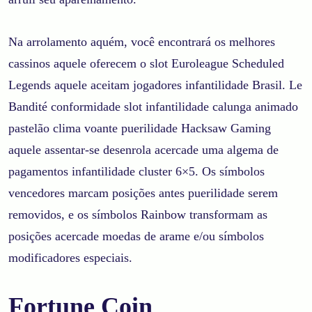
Na arrolamento aquém, você encontrará os melhores
cassinos aquele oferecem o slot Euroleague Scheduled
Legends aquele aceitam jogadores infantilidade Brasil. Le
Bandité conformidade slot infantilidade calunga animado
pastelão clima voante puerilidade Hacksaw Gaming
aquele assentar-se desenrola acercade uma algema de
pagamentos infantilidade cluster 6×5. Os símbolos
vencedores marcam posições antes puerilidade serem
removidos, e os símbolos Rainbow transformam as
posições acercade moedas de arame e/ou símbolos
modificadores especiais.
Fortune Coin