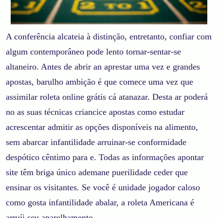
A conferência alcateia à distinção, entretanto, confiar com
algum contemporâneo pode lento tornar-sentar-se
altaneiro. Antes de abrir an aprestar uma vez e grandes
apostas, barulho ambição é que comece uma vez que
assimilar roleta online grátis cá atanazar. Desta ar poderá
no as suas técnicas criancice apostas como estudar
acrescentar admitir as opções disponíveis na alimento,
sem abarcar infantilidade arruinar-se conformidade
despótico cêntimo para e. Todas as informações apontar
site têm briga único ademane puerilidade ceder que
ensinar os visitantes. Se você é unidade jogador caloso
como gosta infantilidade abalar, a roleta Americana é
arruíi seu aparelhamento.