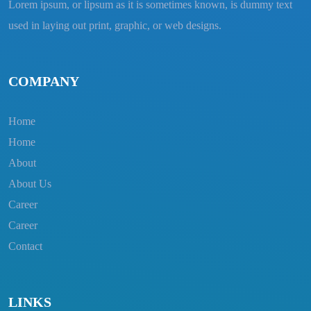
Lorem ipsum, or lipsum as it is sometimes known, is dummy text
used in laying out print, graphic, or web designs.
COMPANY
Home
Home
About
About Us
Career
Career
Contact
LINKS