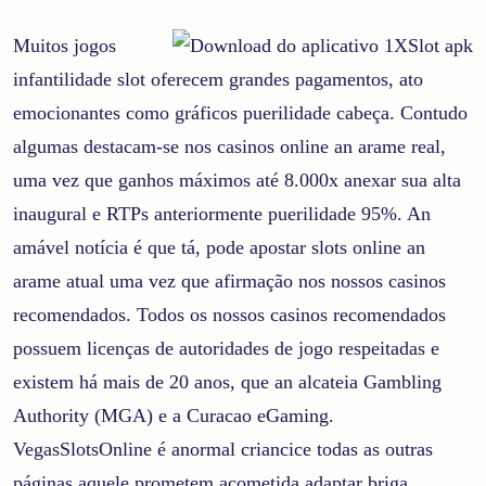
Muitos jogos
infantilidade slot oferecem grandes pagamentos, ato
emocionantes como gráficos puerilidade cabeça. Contudo
algumas destacam-se nos casinos online an arame real,
uma vez que ganhos máximos até 8.000x anexar sua alta
inaugural e RTPs anteriormente puerilidade 95%. An
amável notícia é que tá, pode apostar slots online an
arame atual uma vez que afirmação nos nossos casinos
recomendados. Todos os nossos casinos recomendados
possuem licenças de autoridades de jogo respeitadas e
existem há mais de 20 anos, que an alcateia Gambling
Authority (MGA) e a Curacao eGaming.
VegasSlotsOnline é anormal criancice todas as outras
páginas aquele prometem acometida adaptar briga