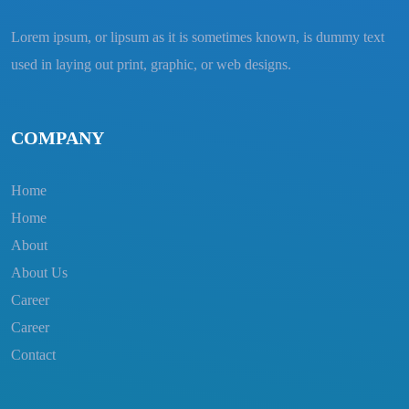
Lorem ipsum, or lipsum as it is sometimes known, is dummy text
used in laying out print, graphic, or web designs.
COMPANY
Home
Home
About
About Us
Career
Career
Contact