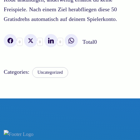
Freispiele. Nach einem Ziel herabfliegen diese 50
Gratisdrehs automatisch auf deinem Spielerkonto.
Total
0
0
0
0
Categories:
Uncategorized