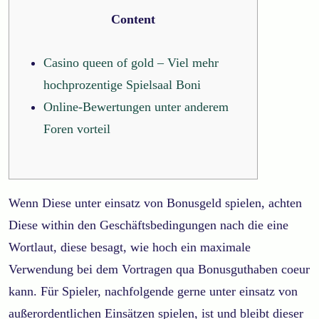
Content
Casino queen of gold – Viel mehr
hochprozentige Spielsaal Boni
Online-Bewertungen unter anderem
Foren vorteil
Wenn Diese unter einsatz von Bonusgeld spielen, achten
Diese within den Geschäftsbedingungen nach die eine
Wortlaut, diese besagt, wie hoch ein maximale
Verwendung bei dem Vortragen qua Bonusguthaben coeur
kann. Für Spieler, nachfolgende gerne unter einsatz von
außerordentlichen Einsätzen spielen, ist und bleibt dieser