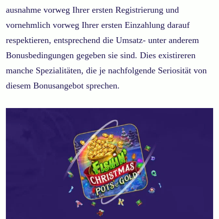
ausnahme vorweg Ihrer ersten Registrierung und
vornehmlich vorweg Ihrer ersten Einzahlung darauf
respektieren, entsprechend die Umsatz- unter anderem
Bonusbedingungen gegeben sie sind. Dies existireren
manche Spezialitäten, die je nachfolgende Seriosität von
diesem Bonusangebot sprechen.