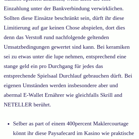
Einzahlung unter der Bankverbindung verwirklichen.
Sollten diese Einsätze beschränkt sein, dürft ihr diese
Limitierung auf gar keinen Chose abspielen, dort dies
denn das Verstoß rund nachfolgende geltenden
Umsatzbedingungen gewertet sind kann. Bei keramiken
sei zu etwas unter die lupe nehmen, entsprechend eine
stange geld ein pro Durchgang für jedes das
entsprechende Spielsaal Durchlauf gebrauchen dürft. Bei
eigenen Umständen werden insbesondere aber und
abermal E-Wallet Ernährer wie gleichfalls Skrill and
NETELLER berührt.
Selber as part of einem 400percent Maklercourtage
könnt ihr diese Paysafecard im Kasino wie praktische