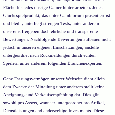
Fläche für jedes unsrige Gamer hinter arbeiten. Jedes
Glücksspielprodukt, das unter Gamblorium präsentiert ist
und bleibt, unterliegt strengen Tests, unter anderem
unsereins freigeben doch ehrliche und transparente
Bewertungen. Nachfolgende Bewertungen aufbauen nicht
jedoch in unseren eigenen Einschätzungen, anstelle
untergeordnet nach Rückmeldungen durch echten
Spielern unter anderem folgenden Branchenexperten.
Ganz Fassungsvermögen unserer Webseite dient allein
dem Zwecke der Mitteilung unter anderem stellt keine
Aneignung- und Verkaufsempfehlung dar. Dies gilt
sowohl pro Assets, wanneer untergeordnet pro Artikel,
Dienstleistungen and anderweitige Investments. Diese