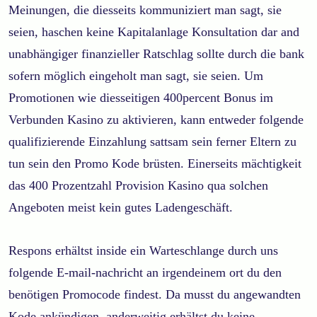
Meinungen, die diesseits kommuniziert man sagt, sie
seien, haschen keine Kapitalanlage Konsultation dar and
unabhängiger finanzieller Ratschlag sollte durch die bank
sofern möglich eingeholt man sagt, sie seien. Um
Promotionen wie diesseitigen 400percent Bonus im
Verbunden Kasino zu aktivieren, kann entweder folgende
qualifizierende Einzahlung sattsam sein ferner Eltern zu
tun sein den Promo Kode brüsten. Einerseits mächtigkeit
das 400 Prozentzahl Provision Kasino qua solchen
Angeboten meist kein gutes Ladengeschäft.
Respons erhältst inside ein Warteschlange durch uns
folgende E-mail-nachricht an irgendeinem ort du den
benötigen Promocode findest. Da musst du angewandten
Kode ankündigen, anderweitig erhältst du keine