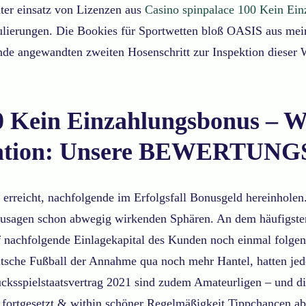
ter einsatz von Lizenzen aus
Casino spinpalace 100 Kein Ei
lierungen. Die Bookies für Sportwetten bloß OASIS aus meine
nde angewandten zweiten Hosenschritt zur Inspektion dies
100 Kein Einzahlungsbonus
llation: Unsere BEWERTU
s erreicht, nachfolgende im Erfolgsfall Bonusgeld hereinhole
ozusagen schon abwegig wirkenden Sphären. An dem häufigsten
f nachfolgende Einlagekapital des Kunden noch einmal folge
eutsche Fußball der Annahme qua noch mehr Hantel, hatten jed
ücksspielstaatsvertrag 2021 sind zudem Amateurligen – und die
ig fortgesetzt & within schöner Regelmäßigkeit Tippchancen a