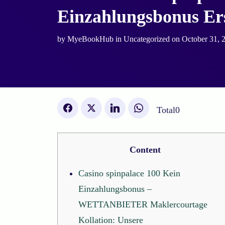
Einzahlungsbonus Er
by
MyeBookHub
in
Uncategorized
on
October 31, 
Total
0
Content
Casino spinpalace 100 Kein
Einzahlungsbonus –
WETTANBIETER Maklercourtage
Kollation: Unsere