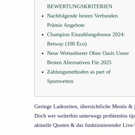
BEWERTUNGSKRITERIEN
Nachfolgende besten Verbunden
Prämie Angebote
Champion Einzahlungsbonus 2024:
Betway (100 Ecu)
Neue Wettanbieter Ohne Oasis Unser
Besten Alternativen Für 2025
Zahlungsmethoden as part of
Sportwetten
Geringe Ladezeiten, übersichtliche Menüs & j
Doch wer weiterhin unterwegs problemlos tip
aktuelle Quoten & das funktionierender Live