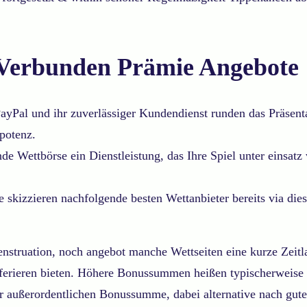
 Verbunden Prämie Angebote
Pal und ihr zuverlässiger Kundendienst runden das Präsentat
 potenz.
de Wettbörse ein Dienstleistung, das Ihre Spiel unter einsat
 skizzieren nachfolgende besten Wettanbieter bereits via die
nstruation, noch angebot manche Wettseiten eine kurze Zeitl
nferieren bieten. Höhere Bonussummen heißen typischerweise
iner außerordentlichen Bonussumme, dabei alternative nach g