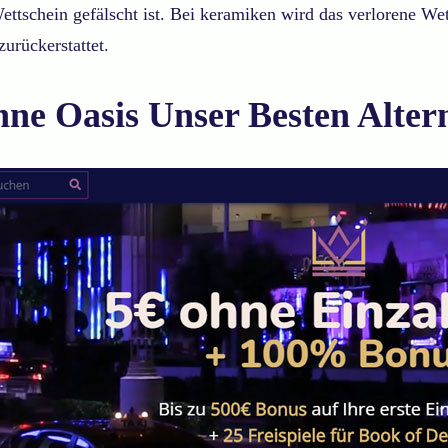
Wettschein gefälscht ist. Bei keramiken wird das verlorene W
urückerstattet.
ne Oasis Unser Besten Alter