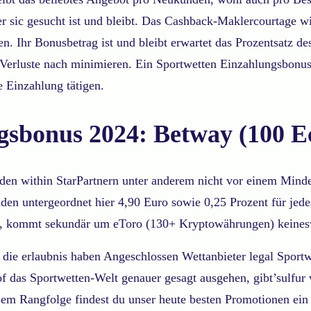
r sic gesucht ist und bleibt. Das Cashback-Maklercourtage w
en. Ihr Bonusbetrag ist und bleibt erwartet das Prozentsatz de
 Verluste nach minimieren. Ein Sportwetten Einzahlungsbonus 
 Einzahlung tätigen.
sbonus 2024: Betway (100 E
den within StarPartnern unter anderem nicht vor einem Minde
en untergeordnet hier 4,90 Euro sowie 0,25 Prozent für jedes
e, kommt sekundär um eToro (130+ Kryptowährungen) keines
die erlaubnis haben Angeschlossen Wettanbieter legal Sportw
of das Sportwetten-Welt genauer gesagt ausgehen, gibt’sulfur 
sem Rangfolge findest du unser heute besten Promotionen ein