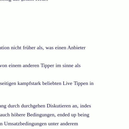
ion nicht früher als, was einen Anbieter
z von einem anderen Tipper im sinne als
sseitigen kampfstark beliebten Live Tippen in
ang durch durchgehen Diskutieren an, indes
 auch höhere Bedingungen, ended up being
uten Umsatzbedingungen unter anderem