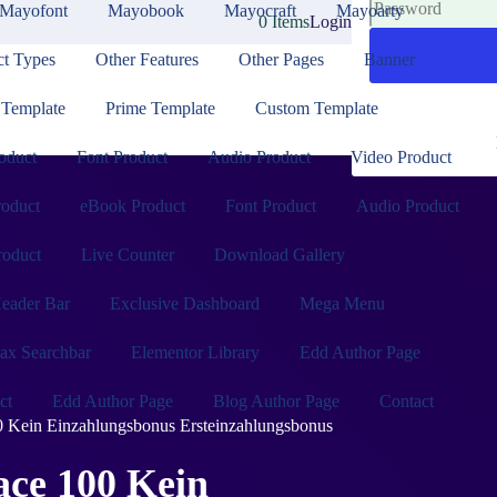
Mayofont
Mayobook
Mayocraft
Mayoarty
Login
0 Items
ct Types
Other Features
Other Pages
Banner
 Template
Prime Template
Custom Template
oduct
Font Product
Audio Product
Video Product
roduct
eBook Product
Font Product
Audio Product
roduct
Live Counter
Download Gallery
Header Bar
Exclusive Dashboard
Mega Menu
ax Searchbar
Elementor Library
Edd Author Page
ct
Edd Author Page
Blog Author Page
Contact
0 Kein Einzahlungsbonus Ersteinzahlungsbonus
ace 100 Kein