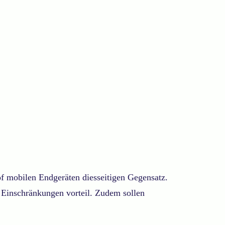
of mobilen Endgeräten diesseitigen Gegensatz.
 Einschränkungen vorteil.
Zudem sollen