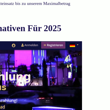
etteinsatz bis zu unserem Maximalbetrag
nativen Für 2025